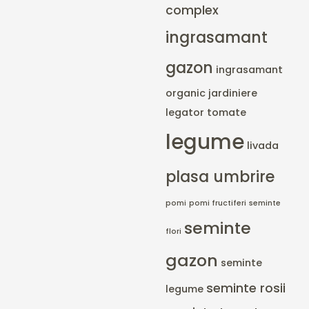
complex
ingrasamant
gazon
ingrasamant
organic
jardiniere
legator tomate
legume
livada
plasa umbrire
pomi
pomi fructiferi
seminte
seminte
flori
gazon
seminte
seminte rosii
legume