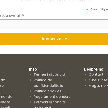
*
câmp obligat
*
resa e-mail
Info
Despre noi
Termeni si conditii
Contact
nd?
Politica de
Cine sunte
are
confidentialitate
Magazine H
e
Politica cookies
omanda
Regulament concurs
litate
Termeni si conditii
rantii
HortiCard