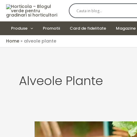
Skip
to
content
Produse
Promotii
Card de fidelitate
Magazine 
Home
alveole plante
Alveole Plante
Cum
alegem