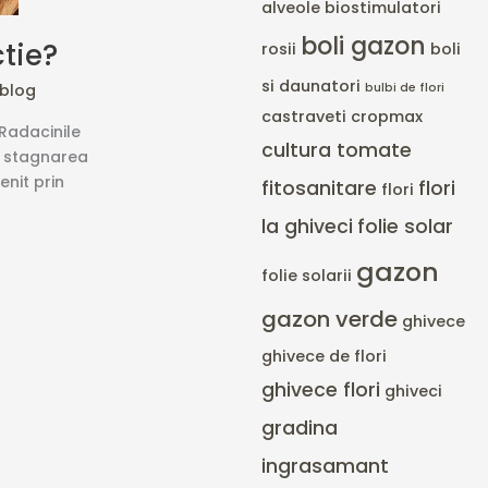
alveole
biostimulatori
boli gazon
tie?
rosii
boli
si daunatori
ablog
bulbi de flori
castraveti
cropmax
Radacinile
cultura tomate
a stagnarea
enit prin
fitosanitare
flori
flori
la ghiveci
folie solar
gazon
folie solarii
gazon verde
ghivece
ghivece de flori
ghivece flori
ghiveci
gradina
ingrasamant