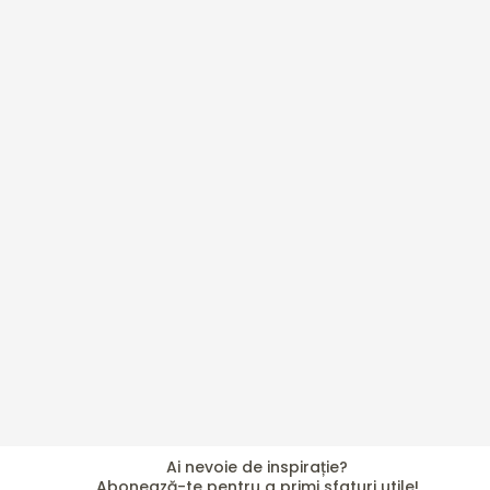
Ai nevoie de inspirație?
Abonează-te pentru a primi sfaturi utile!