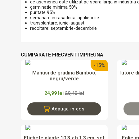
de asemenea este utilizat pe scara larga in industria 
germinatie minima 50%
puritate 95%
semanare in rasadnita: aprilie-iulie
transplantare: iunie-august
recoltare: septembrie-decembrie
CUMPARATE FRECVENT IMPREUNA
-15%

Vizualizare rapida
Manusi de gradina Bamboo,
Tutore d
negru/verde
24,99 lei
29,40 lei
Adauga in cos

Vizualizare rapida
Etichete plante 10.3 x h 1.3 cm, set
Folie m