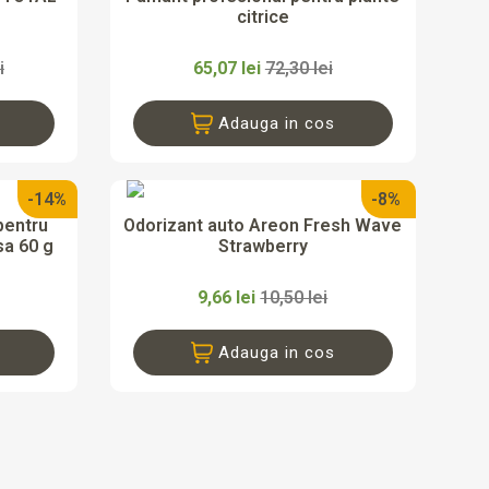
citrice
i
65,07 lei
72,30 lei
Adauga in cos
-14%
-8%

da
Vizualizare rapida
pentru
Odorizant auto Areon Fresh Wave
sa 60 g
Strawberry
9,66 lei
10,50 lei
Adauga in cos