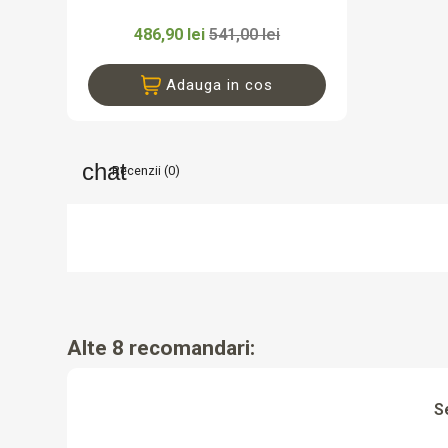
486,90 lei
541,00 lei
Adauga in cos
Recenzii (0)
Alte 8 recomandari:
S