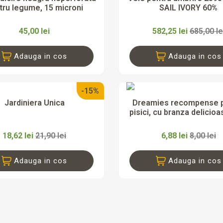
tru legume, 15 microni
SAIL IVORY 60%
45,00 lei
582,25 lei
685,00 le
Adauga in cos
Adauga in cos
-15%


Vizualizare rapida
Vizualizare rapi
Jardiniera Unica
Dreamies recompense 
pisici, cu branza delicioa
18,62 lei
21,90 lei
6,88 lei
8,00 lei
Adauga in cos
Adauga in cos