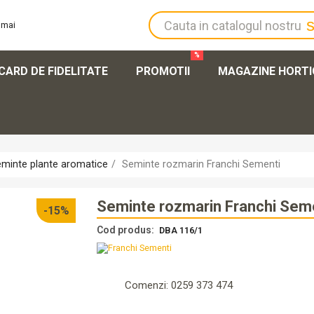
%
CARD DE FIDELITATE
PROMOTII
MAGAZINE HORT
Autentifi
Înregistr
minte plante aromatice
Seminte rozmarin Franchi Sementi
Seminte rozmarin Franchi Sem
-15%
Cod produs:
DBA 116/1
Comenzi: 0259 373 474