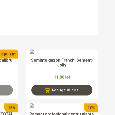
 epuizat

da
Vizualizare rapida
calibru
Seminte gazon Franchi Sementi
Jolly
11,80 lei
Adauga in cos
-15%
-10%

da
Vizualizare rapida
8 TOTAL
Pamant profesional pentru plante