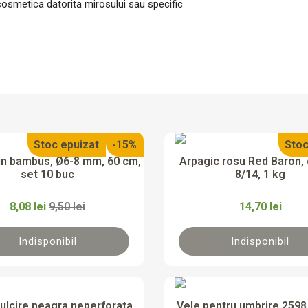
cosmetica datorita mirosului sau specific
Stoc epuizat
-15%
Stoc


Vizualizare rapida
Vizualizare rapi
in bambus, Ø6-8 mm, 60 cm,
Arpagic rosu Red Baron, 
set 10 buc
8/14, 1 kg
8,08 lei
9,50 lei
14,70 lei
Indisponibil
Indisponibil


Vizualizare rapida
Vizualizare rapi
ulcire neagra neperforata
Vele pentru umbrire 259