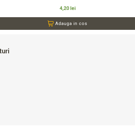
4,20 lei
Adauga in cos
turi