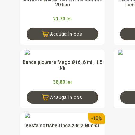
20 buc
pen
21,70 lei
Adauga in cos

Vizualizare rapida
Banda picurare Mago Ø16, 6 mil, 1,5
l/h
38,80 lei
Adauga in cos
-10%

Vizualizare rapida
Vesta softshell Incalzibila Nuclor