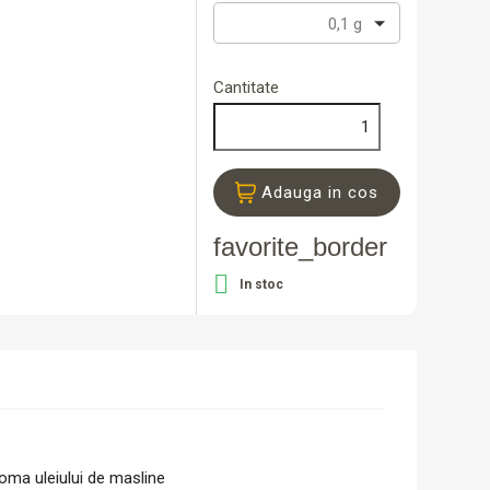
0,1 g
Cantitate
Adauga in cos
favorite_border

In stoc
aroma uleiului de masline