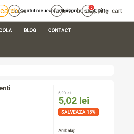
0
search
person
favorite_border
shopping_cart
Contul meu
Favorite
0,00 lei
expand_more
ICOLA
BLOG
CONTACT
că-te
ează-te
0,00 lei
Total
enti
5,90 lei
5,02 lei
SALVEAZA 15%
Ambalaj: