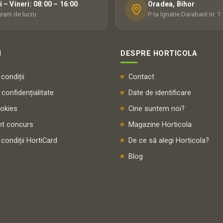
i – Vineri: 08:00 – 16:00
Oradea, Bihor
ram de lucru
P-ța Ignatie Darabant nr. 1
I
DESPRE HORTICOLA
condiții
Contact
 confidențialitate
Date de identificare
ookies
Cine suntem noi?
t concurs
Magazine Horticola
 condiții HortiCard
De ce să alegi Horticola?
Blog