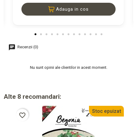
Adauga in cos
Recenzii (0)
Nu sunt opinii ale clientilor in acest moment.
Alte 8 recomandari:
Stoc epuizat
favorite_border