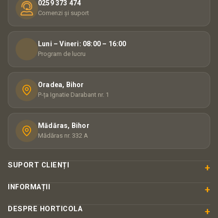
0259 373 474
Comenzi și suport
Luni – Vineri: 08:00 – 16:00
Program de lucru
Oradea, Bihor
P-ța Ignatie Darabant nr. 1
Mădăras, Bihor
Mădăras nr. 332 A
SUPORT CLIENȚI
+
INFORMAȚII
+
DESPRE HORTICOLA
+