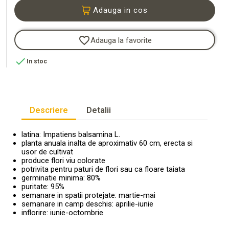
Adauga in cos
favorite_border
Adauga la favorite

In stoc
Descriere
Detalii
latina: Impatiens balsamina L.
planta anuala inalta de aproximativ 60 cm, erecta si
usor de cultivat
produce flori viu colorate
potrivita pentru paturi de flori sau ca floare taiata
germinatie minima: 80%
puritate: 95%
semanare in spatii protejate: martie-mai
semanare in camp deschis: aprilie-iunie
inflorire: iunie-octombrie