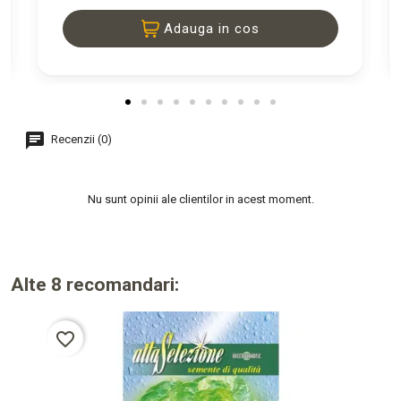
Adauga in cos
Recenzii (0)
Nu sunt opinii ale clientilor in acest moment.
Alte 8 recomandari:
favorite_border