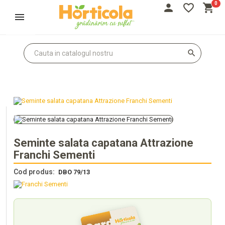
0
person
favorite_border
shopping_cart
Autentifică-te
Înregistrează-te
search
Seminte salata capatana Attrazione
Franchi Sementi
Cod produs:
DBO 79/13