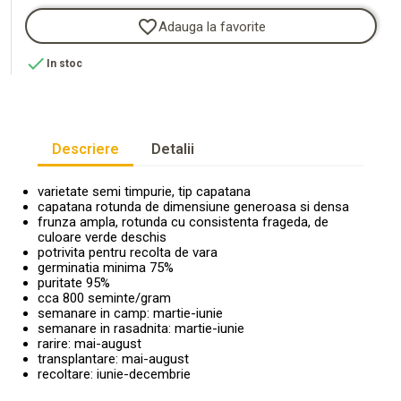
favorite_border
Adauga la favorite

In stoc
Descriere
Detalii
varietate semi timpurie, tip capatana
capatana rotunda de dimensiune generoasa si densa
frunza ampla, rotunda cu consistenta frageda, de
culoare verde deschis
potrivita pentru recolta de vara
germinatia minima 75%
puritate 95%
cca 800 seminte/gram
semanare in camp: martie-iunie
semanare in rasadnita: martie-iunie
rarire: mai-august
transplantare: mai-august
recoltare: iunie-decembrie