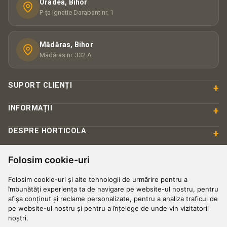
Oradea, Bihor
P-ța Ignatie Darabant nr. 1
Mădăras, Bihor
Mădăras nr. 332 A
SUPORT CLIENȚI
+
INFORMAȚII
+
DESPRE HORTICOLA
+
Folosim cookie-uri
PLATĂ & SIGURANȚĂ
Folosim cookie-uri și alte tehnologii de urmărire pentru a
îmbunătăți experiența ta de navigare pe website-ul nostru, pentru
afișa conținut și reclame personalizate, pentru a analiza traficul de
pe website-ul nostru și pentru a înțelege de unde vin vizitatorii
noștri.