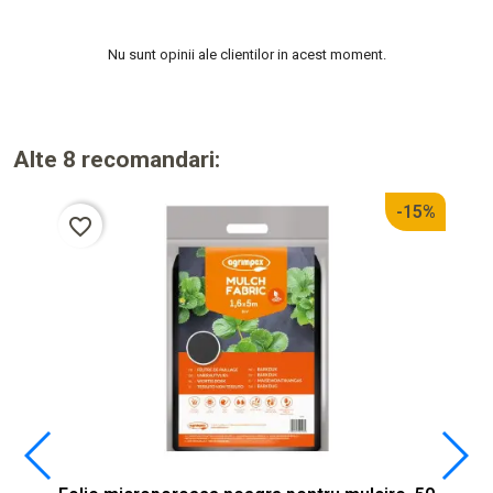
Nu sunt opinii ale clientilor in acest moment.
Alte 8 recomandari:
-15%
favorite_border