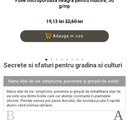
Folie microporoasa neagra pentru mulcire, 50
g/mp
19,13 lei
22,50 lei
Adauga in cos
Secrete si sfaturi pentru gradina si culturi
Mana viței de vie: simptome, prevenire și greșeli de evitat
Mana viței de vie: simptome, prevenire și greșeli de evitatMana viței de
vie este una dintre bolile care cer atenție constantă în plantațiile
viticole. Primele semne pot părea discrete, dar evoluția poate fi rapidă
atunci când vremea rămâne...