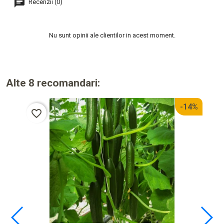
Recenzii (0)
Nu sunt opinii ale clientilor in acest moment.
Alte 8 recomandari:
-14%
favorite_border