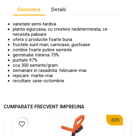
Descriere
Detalii
varietate semi-tardiva
planta viguroasa, cu crestere nedeterminata, ce
necesita palisare
ofera o productie foarte buna
fructele sunt mari, carnoase, gustoase
contine foarte putine seminte
germinatie minima 75%
puritate 97%
cca 300 seminte/gram
semanare in rasadnita: februarie-mai
repicare: martie-mai
recoltare: iunie-octombrie
CUMPARATE FRECVENT IMPREUNA
%
-30%
favorite_border