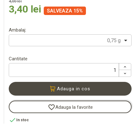
4,00 lei
3,40 lei
SALVEAZA 15%
Ambalaj:
0,75 g
Cantitate
Adauga in cos
favorite_border
Adauga la favorite

In stoc