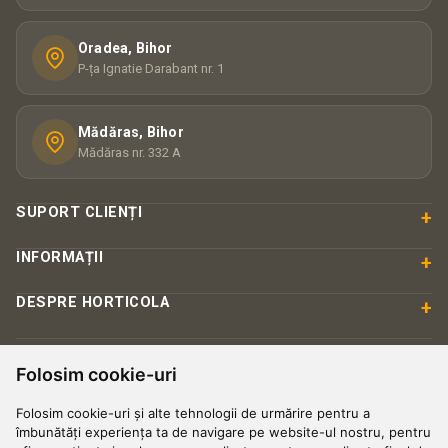
Oradea, Bihor
P-ța Ignatie Darabant nr. 1
Mădăras, Bihor
Mădăras nr. 332 A
SUPORT CLIENȚI
+
INFORMAȚII
+
DESPRE HORTICOLA
+
PLATĂ & SIGURANȚĂ
Folosim cookie-uri
Folosim cookie-uri și alte tehnologii de urmărire pentru a
îmbunătăți experiența ta de navigare pe website-ul nostru, pentru