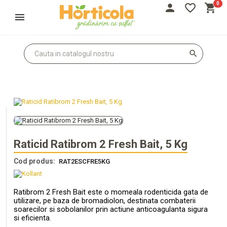
0
person
favorite_border
shopping_cart
Autentifică-te
Înregistrează-te
search
Raticid Ratibrom 2 Fresh Bait, 5 Kg
Cod produs:
RAT2ESCFRE5KG
Ratibrom 2 Fresh Bait este o momeala rodenticida gata de
utilizare, pe baza de bromadiolon, destinata combaterii
soarecilor si sobolanilor prin actiune anticoagulanta sigura
si eficienta.