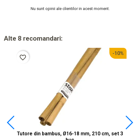
Nu sunt opinii ale clientilor in acest moment.
Alte 8 recomandari:
-10%
favorite_border
Tutore din bambus, Ø16-18 mm, 210 cm, set 3
buc