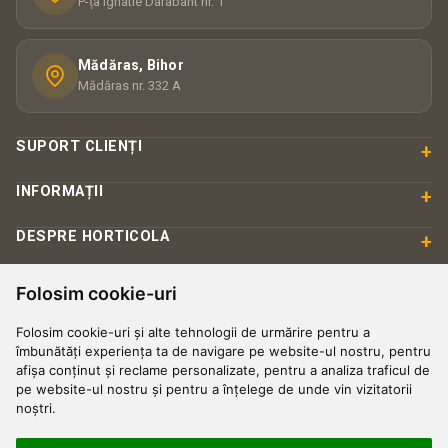
P-ța Ignatie Darabant nr. 1
Mădăras, Bihor
Mădăras nr. 332 A
SUPORT CLIENȚI
+
INFORMAȚII
+
DESPRE HORTICOLA
+
Folosim cookie-uri
PLATĂ & SIGURANȚĂ
Folosim cookie-uri și alte tehnologii de urmărire pentru a
îmbunătăți experiența ta de navigare pe website-ul nostru, pentru
afișa conținut și reclame personalizate, pentru a analiza traficul de
pe website-ul nostru și pentru a înțelege de unde vin vizitatorii
noștri.