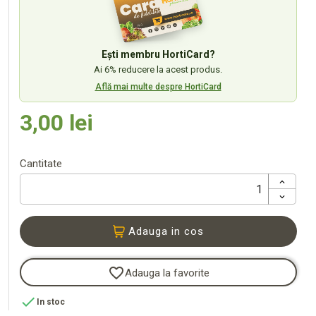
Ești membru HortiCard?
Ai 6% reducere la acest produs.
Află mai multe despre HortiCard
3,00 lei
Cantitate
Adauga in cos
favorite_border
Adauga la favorite

In stoc