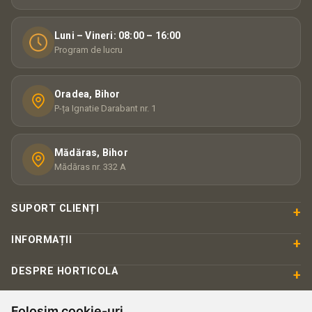
Luni – Vineri: 08:00 – 16:00
Program de lucru
Oradea, Bihor
P-ța Ignatie Darabant nr. 1
Mădăras, Bihor
Mădăras nr. 332 A
SUPORT CLIENȚI
+
INFORMAȚII
+
DESPRE HORTICOLA
+
Folosim cookie-uri