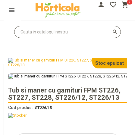
0
person
favorite_border
shopping_cart
Autentifică-te
Înregistrează-te
search
Stoc epuizat
Tub si maner cu garnituri FPM ST226,
ST227, ST228, ST226/12, ST226/13
Cod produs:
ST226/15