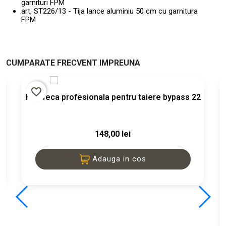
garnituri FPM
art, ST226/13 - Tija lance aluminiu 50 cm cu garnitura
FPM
CUMPARATE FRECVENT IMPREUNA
%
favorite_border
Foarfeca profesionala pentru taiere bypass 22
148,00 lei
Adauga in cos