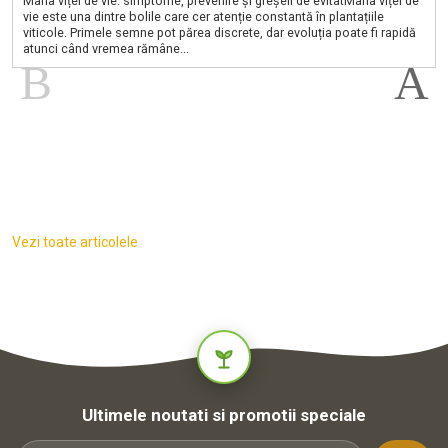
Mana viței de vie: simptome, prevenire și greșeli de evitatMana viței de
vie este una dintre bolile care cer atenție constantă în plantațiile
viticole. Primele semne pot părea discrete, dar evoluția poate fi rapidă
atunci când vremea rămâne...
Vezi toate articolele
Ultimele noutati si promotii speciale