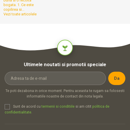
buna si o recolta
bogata. 1. Ce este
copilirea si...
Vezi toate articolele
Ultimele noutati si promotii speciale
Te poti dezabona in orice moment. Pentru aceasta te rugam sa folosesti
informatiile noastre de contact din nota legala.
Sunt de acord cu
termenii si conditiile
si am citit
politica de
confidentialitate
.