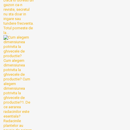
Daca iti doresti un
gazon ca-n
reviste, secretul
nu sta doar in
irigare sau
tundere frecventa.
Totul porneste de
la...
Cum alegem
dimensiunea
potrivita la
ghivecele de
productie?
Cum
alegem
dimensiunea
potrivita la
ghivecele de
productie?1. De
ce aerarea
radacinilor este
esentiala?
Radacinile
plantelor au