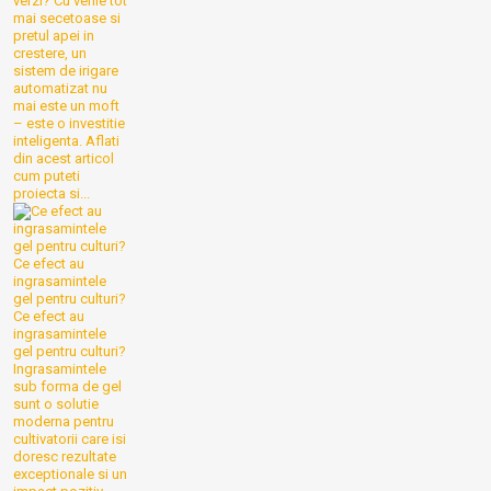
verzi? Cu verile tot
mai secetoase si
pretul apei in
crestere, un
sistem de irigare
automatizat nu
mai este un moft
– este o investitie
inteligenta. Aflati
din acest articol
cum puteti
proiecta si...
Ce efect au
ingrasamintele
gel pentru culturi?
Ce efect au
ingrasamintele
gel pentru culturi?
Ingrasamintele
sub forma de gel
sunt o solutie
moderna pentru
cultivatorii care isi
doresc rezultate
exceptionale si un