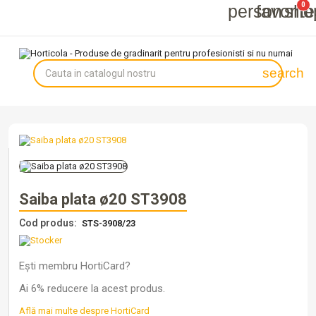
0
person
favorit
sho
Autentifică-te
Înregistrează-te
search
Saiba plata ø20 ST3908
Cod produs:
STS-3908/23
Ești membru HortiCard?
Ai 6% reducere la acest produs.
Află mai multe despre HortiCard