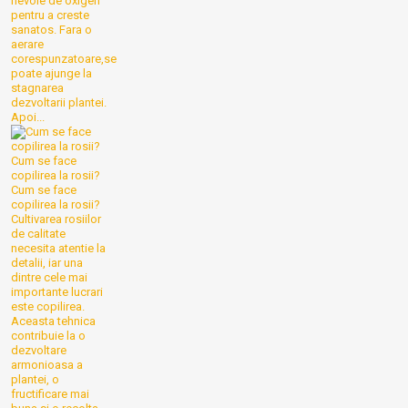
nevoie de oxigen
pentru a creste
sanatos. Fara o
aerare
corespunzatoare,se
poate ajunge la
stagnarea
dezvoltarii plantei.
Apoi...
Cum se face
copilirea la rosii?
Cum se face
copilirea la rosii?
Cultivarea rosiilor
de calitate
necesita atentie la
detalii, iar una
dintre cele mai
importante lucrari
este copilirea.
Aceasta tehnica
contribuie la o
dezvoltare
armonioasa a
plantei, o
fructificare mai