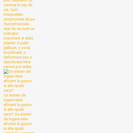
Boli, dăunători și
carențe la vița de
vie. Cum
interpretăm
simptomele de pe
frunzeFrunzele
viței de vie sunt un
indicator
important al stării
plantei. O pată
gălbuie, o zonă
brunificată, o
deformare sau o
decolorare între
nervuri pot arăta...
Ce sistem de
irigare este
eficient la gazon
si alte spatii
verzi?
Ce sistem
de irigare este
eficient la gazon
si alte spatii