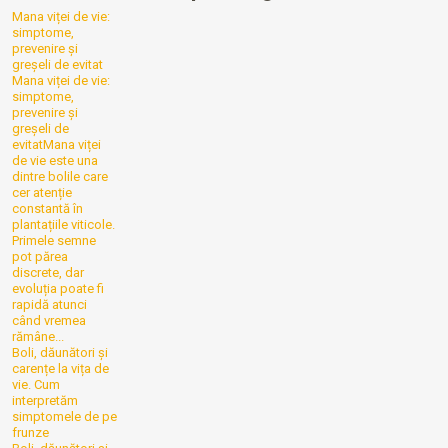
Mana viței de vie:
simptome,
prevenire și
greșeli de evitat
Mana viței de vie:
simptome,
prevenire și
greșeli de
evitatMana viței
de vie este una
dintre bolile care
cer atenție
constantă în
plantațiile viticole.
Primele semne
pot părea
discrete, dar
evoluția poate fi
rapidă atunci
când vremea
rămâne...
Boli, dăunători și
carențe la vița de
vie. Cum
interpretăm
simptomele de pe
frunze