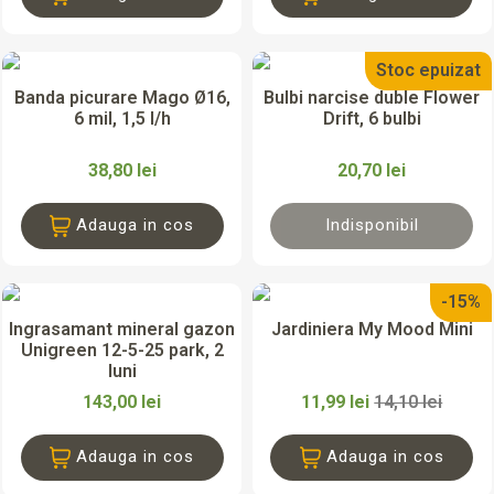
Stoc epuizat
Banda picurare Mago Ø16,
Bulbi narcise duble Flower
6 mil, 1,5 l/h
Drift, 6 bulbi
38,80 lei
20,70 lei
Adauga in cos
Indisponibil
-15%
Ingrasamant mineral gazon
Jardiniera My Mood Mini
Unigreen 12-5-25 park, 2
luni
143,00 lei
11,99 lei
14,10 lei
Adauga in cos
Adauga in cos