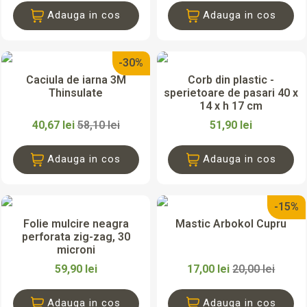
Adauga in cos
Adauga in cos
-30%
Caciula de iarna 3M
Corb din plastic -
Thinsulate
sperietoare de pasari 40 x
14 x h 17 cm
40,67 lei
58,10 lei
51,90 lei
Adauga in cos
Adauga in cos
-15%
Folie mulcire neagra
Mastic Arbokol Cupru
perforata zig-zag, 30
microni
59,90 lei
17,00 lei
20,00 lei
Adauga in cos
Adauga in cos