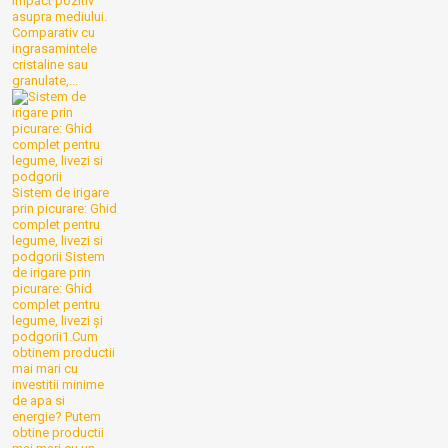
impact pozitiv
asupra mediului.
Comparativ cu
ingrasamintele
cristaline sau
granulate,...
Sistem de irigare
prin picurare: Ghid
complet pentru
legume, livezi si
podgorii
Sistem
de irigare prin
picurare: Ghid
complet pentru
legume, livezi și
podgorii1.Cum
obtinem productii
mai mari cu
investitii minime
de apa si
energie? Putem
obtine productii