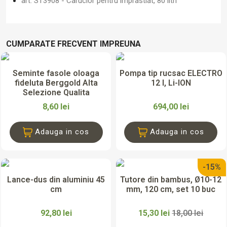
art. ST3908 - Carucior pentru imprastiat, 80 litri
CUMPARATE FRECVENT IMPREUNA
Seminte fasole oloaga
Pompa tip rucsac ELECTRO
fideluta Berggold Alta
12 l, Li-ION
Selezione Qualita
8,60 lei
694,00 lei
Adauga in cos
Adauga in cos
-15%
Lance-dus din aluminiu 45
Tutore din bambus, Ø10-12
cm
mm, 120 cm, set 10 buc
92,80 lei
15,30 lei
18,00 lei