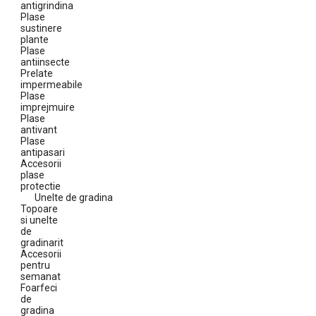
antigrindina
Plase
sustinere
plante
Plase
antiinsecte
Prelate
impermeabile
Plase
imprejmuire
Plase
antivant
Plase
antipasari
Accesorii
plase
protectie
Unelte de gradina
Topoare
si unelte
de
gradinarit
Accesorii
pentru
semanat
Foarfeci
de
gradina