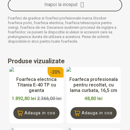

Inapoi la inceput
Foarfeci de gradina si foarfeci profesionale marca Stocker:
foarfeca pomi, foarfeca electrica, foarfeca telescopica pentru
crengi, foarfeca de vie. Deoarece sustinem procesul de ingrijire a
foarfecilor, va punem la dispozitie si uleiuri si accesorii care sa
prelungeasca durata de utilizare a acestora. Piese de schimb
disponibile in stoc pentru toate foarfecile.
Produse vizualizate
-20%
Foarfeca electrica
Foarfeca profesionala
Titania E-40 TP cu
pentru recoltat, cu
geanta
lama curbata, 16,5 cm
1.892,80 lei
2.366,00 lei
48,80 lei
Adauga in cos
Adauga in cos