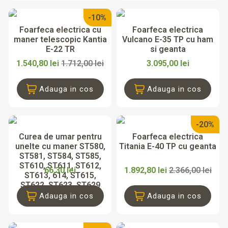
20 mm
8
-10%
22 mm
11
Foarfeca electrica cu
Foarfeca electrica
25 mm
6
maner telescopic Kantia
Vulcano E-35 TP cu ham
30 mm
1
E-22 TR
si geanta
32 mm
3
1.540,80 lei
1.712,00 lei
3.095,00 lei
35 mm
4
40 mm
1
Adauga in cos
Adauga in cos
Brat telescopic
Da
11
Nu
1
-20%
Curea de umar pentru
Foarfeca electrica
Material lama
unelte cu maner ST580,
Titania E-40 TP cu geanta
Aluminiu
5
ST581, ST584, ST585,
Crom
4
ST610, ST611, ST612,
66,30 lei
1.892,80 lei
2.366,00 lei
Inox
7
ST613, 614, ST615,
ST622, ST623, ST629
Otel acoperit cu teflon
8
Adauga in cos
Adauga in cos
Marca
Stocker
82