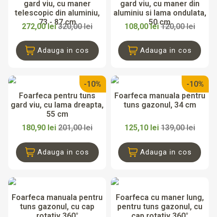
gard viu, cu maner
gard viu, cu maner din
telescopic din aluminiu,
aluminiu si lama ondulata,
73 - 87 cm
50 cm
272,00 lei
320,00 lei
108,00 lei
120,00 lei
Adauga in cos
Adauga in cos
-10%
-10%
Foarfeca pentru tuns
Foarfeca manuala pentru
gard viu, cu lama dreapta,
tuns gazonul, 34 cm
55 cm
180,90 lei
201,00 lei
125,10 lei
139,00 lei
Adauga in cos
Adauga in cos
Foarfeca manuala pentru
Foarfeca cu maner lung,
tuns gazonul, cu cap
pentru tuns gazonul, cu
rotativ 360°
cap rotativ 360°