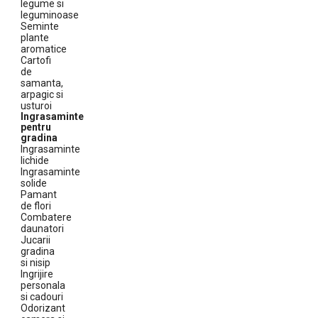
legume si
leguminoase
Seminte
plante
aromatice
Cartofi
de
samanta,
arpagic si
usturoi
Ingrasaminte
pentru
gradina
Ingrasaminte
lichide
Ingrasaminte
solide
Pamant
de flori
Combatere
daunatori
Jucarii
gradina
si nisip
Ingrijire
personala
si cadouri
Odorizant