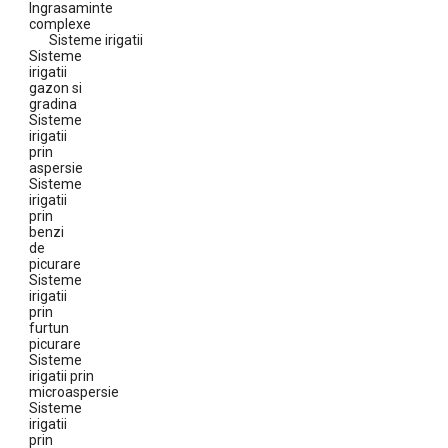
Ingrasaminte
complexe
Sisteme irigatii
Sisteme
irigatii
gazon si
gradina
Sisteme
irigatii
prin
aspersie
Sisteme
irigatii
prin
benzi
de
picurare
Sisteme
irigatii
prin
furtun
picurare
Sisteme
irigatii prin
microaspersie
Sisteme
irigatii
prin