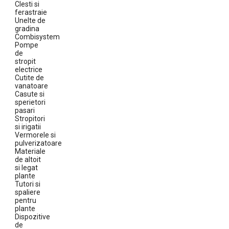
Clesti si
ferastraie
Unelte de
gradina
Combisystem
Pompe
de
stropit
electrice
Cutite de
vanatoare
Casute si
sperietori
pasari
Stropitori
si irigatii
Vermorele si
pulverizatoare
Materiale
de altoit
si legat
plante
Tutori si
spaliere
pentru
plante
Dispozitive
de