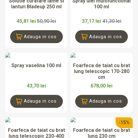
Solutie curatare lame si
Spray ulei multifunctional
lanturi Bladeup 250 ml
100 ml
45,81 lei
50,90 lei
37,17 lei
41,30 lei
Adauga in cos
Adauga in cos
Spray vaselina 100 ml
Foarfeca de taiat cu brat
lung telescopic 170-280
cm
43,70 lei
678,00 lei
Adauga in cos
Adauga in cos
-15%
Foarfeca de taiat cu brat
Foarfeca de taiat cu brat
lung telescopic 230-400
lung 230 cm