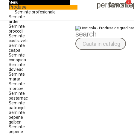
Menu
0
person
favorit
sho
Produse
Seminte profesionale
Seminte
ardei
Seminte
Autentifică-te
Înregistrează-te
broccoli
search
Seminte
castraveti
Seminte
ceapa
Seminte
conopida
Seminte
dovleac
Seminte
marar
Seminte
morcov
Seminte
pastarnac
Seminte
patrunjel
Seminte
pepene
galben
Seminte
pepene