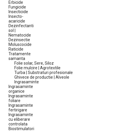
Erbicide
Fungicide
Insecticide
Insecto-
acaricide
Dezinfectanti
sol |
Nematocide
Dezinsectie
Moluscocide
Raticide
Tratamente
samanta
Folie solar, Sere, Siloz
Folie mulcire | Agrotextile
Turba | Substraturi profesionale
Ghivece de productie | Alveole
Ingrasaminte
Ingrasaminte
organice
Ingrasaminte
foliare
Ingrasaminte
fertirigare
Ingrasaminte
cu eliberare
controlata
Biostimulatori