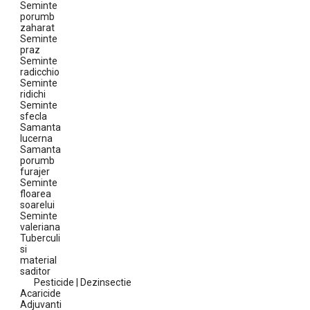
Seminte
porumb
zaharat
Seminte
praz
Seminte
radicchio
Seminte
ridichi
Seminte
sfecla
Samanta
lucerna
Samanta
porumb
furajer
Seminte
floarea
soarelui
Seminte
valeriana
Tuberculi
si
material
saditor
Pesticide | Dezinsectie
Acaricide
Adjuvanti