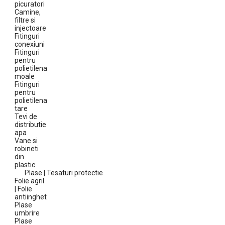
picuratori
Camine,
filtre si
injectoare
Fitinguri
conexiuni
Fitinguri
pentru
polietilena
moale
Fitinguri
pentru
polietilena
tare
Tevi de
distributie
apa
Vane si
robineti
din
plastic
Plase | Tesaturi protectie
Folie agril
| Folie
antiinghet
Plase
umbrire
Plase