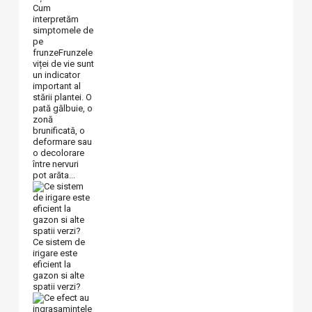
Cum
interpretăm
simptomele de
pe
frunzeFrunzele
viței de vie sunt
un indicator
important al
stării plantei. O
pată gălbuie, o
zonă
brunificată, o
deformare sau
o decolorare
între nervuri
pot arăta...
Ce sistem de
irigare este
eficient la
gazon si alte
spatii verzi?