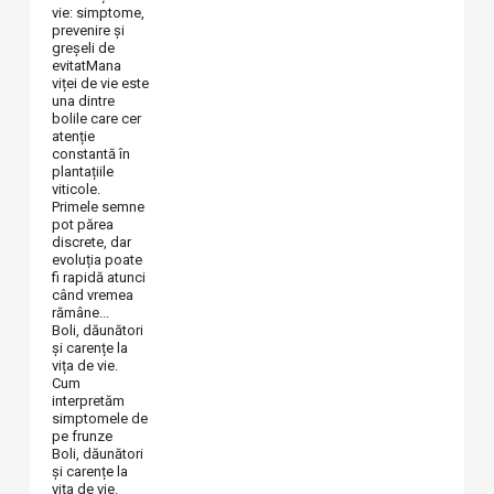
vie: simptome,
prevenire și
greșeli de
evitatMana
viței de vie este
una dintre
bolile care cer
atenție
constantă în
plantațiile
viticole.
Primele semne
pot părea
discrete, dar
evoluția poate
fi rapidă atunci
când vremea
rămâne...
Boli, dăunători
și carențe la
vița de vie.
Cum
interpretăm
simptomele de
pe frunze
Boli, dăunători
și carențe la
vița de vie.