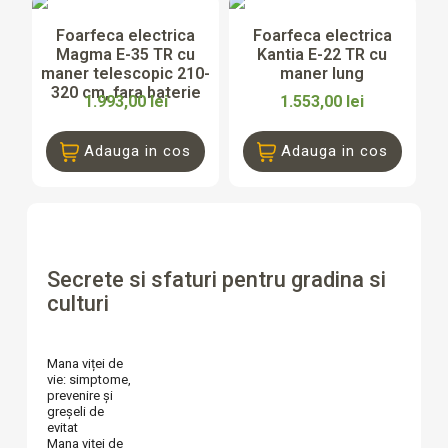
Foarfeca electrica
Foarfeca electrica
Magma E-35 TR cu
Kantia E-22 TR cu
maner telescopic 210-
maner lung
320 cm, fara baterie
1.993,00 lei
1.553,00 lei
Adauga in cos
Adauga in cos
Secrete si sfaturi pentru gradina si
culturi
Mana viței de
vie: simptome,
prevenire și
greșeli de
evitat
Mana viței de