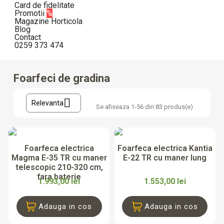
Card de fidelitate
Promotii
%
Magazine Horticola
Blog
Contact
0259 373 474
Ștergeți filtrele
Foarfeci de gradina
Pret
lei
lei

Promotii
Relevanta
Se afiseaza 1-56 din 83 produs(e)
Promotii
44
Model
Electric
12
Foarfeca electrica
Foarfeca electrica Kantia
Manual
45
Magma E-35 TR cu maner
E-22 TR cu maner lung
telescopic 210-320 cm,
Tip foarfeca
fara baterie
Bypass
37
1.993,00 lei
1.553,00 lei
Nicovala
8
Adauga in cos
Adauga in cos
Diametru maxim taiere
10 mm
4