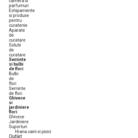
camera si
parfumuri
Echipamente
si produse
pentru
curatenie
Aparate
de
curatare
Solutii
de
curatare
Seminte
si bulbi
de flori
Bulbi
de
flori
Seminte
de flori
Ghivece
si
jardiniere
flori
Ghivece
Jardiniere
Suporturi
Hrana caini si pisici
Outlet