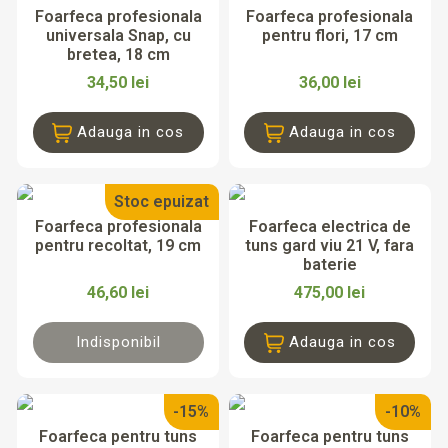
Foarfeca profesionala
Foarfeca profesionala
universala Snap, cu
pentru flori, 17 cm
bretea, 18 cm
34,50 lei
36,00 lei
Adauga in cos
Adauga in cos
Stoc epuizat
Foarfeca profesionala
Foarfeca electrica de
pentru recoltat, 19 cm
tuns gard viu 21 V, fara
baterie
46,60 lei
475,00 lei
Indisponibil
Adauga in cos
-15%
-10%
Foarfeca pentru tuns
Foarfeca pentru tuns