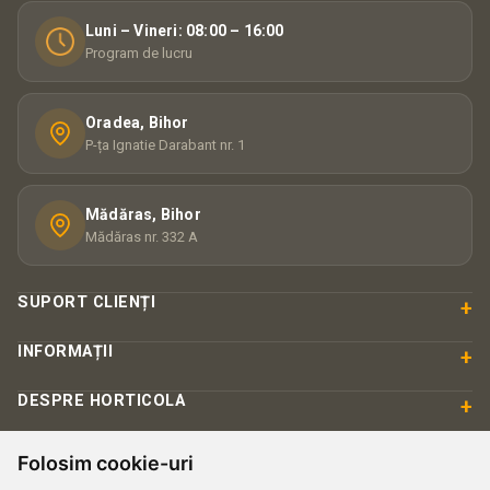
Luni – Vineri: 08:00 – 16:00
Program de lucru
Oradea, Bihor
P-ța Ignatie Darabant nr. 1
Mădăras, Bihor
Mădăras nr. 332 A
SUPORT CLIENȚI
+
INFORMAȚII
+
DESPRE HORTICOLA
+
Folosim cookie-uri
PLATĂ & SIGURANȚĂ