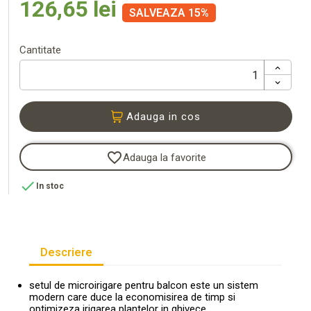
126,65 lei
SALVEAZA 15%
Cantitate
Adauga in cos
favorite_border
Adauga la favorite

In stoc
Descriere
setul de microirigare pentru balcon este un sistem
modern care duce la economisirea de timp si
optimizeza irigarea plantelor in ghivece