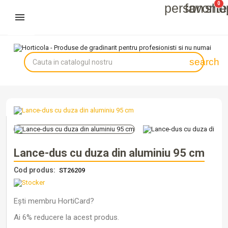
0
person
favorit
sho
Autentifică-te
Înregistrează-te
search
Lance-dus cu duza din aluminiu 95 cm
Cod produs:
ST26209
Ești membru HortiCard?
Ai 6% reducere la acest produs.