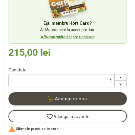
Ești membru HortiCard?
Ai 6% reducere la acest produs.
Află mai multe despre HortiCard
215,00 lei
Cantitate
Adauga in cos
favorite_border
Adauga la favorite

Ultimele produse in stoc