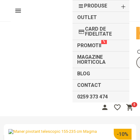
PRODUSE
OUTLET
CARD DE
FIDELITATE
%
PROMOTII
sea
MAGAZINE
HORTICOLA
BLOG
CONTACT
0259 373 474
0
person
favorite_border
shopping_cart
Autentifică-te
Înregistrează-te
-10%