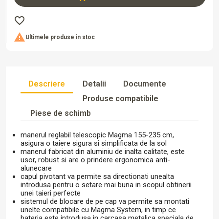
favorite_border

Ultimele produse in stoc
Descriere
Detalii
Documente
Produse compatibile
Piese de schimb
manerul reglabil telescopic Magma 155-235 cm,
asigura o taiere sigura si simplificata de la sol
manerul fabricat din aluminiu de inalta calitate, este
usor, robust si are o prindere ergonomica anti-
alunecare
capul pivotant va permite sa directionati unealta
introdusa pentru o setare mai buna in scopul obtinerii
unei taieri perfecte
sistemul de blocare de pe cap va permite sa montati
unelte compatibile cu Magma System, in timp ce
bateria este introdusa in carcasa metalica speciala de