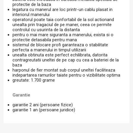
protectie de la baza
legatura cu manerul are loc printr-un cablu plasat in
interiorul manerului
operatorul poate taia confortabil de la sol actionand
unealta prin tragaciul de pe maner, ceea ce permite
controlul cu usurinta de la distanta
pentru o mai mare siguranta a manerului, exista si o
protectie detasabila pentru mana
sistemul de blocare profi garanteaza o stabilitate
perfecta a manerului in timpul utilizarii
unealta obtinuta este perfect echilibrata, datorita
contragreutatii uneltei de pe cap cu cea a bateriei de la
baza
harponul de fier montat sub corpul uneltei faciliteaza
indepartarea ramurilor taiate pentru o vizibilitate optima
greutate: 1.700 grame
Garantie
garantie 2 ani (persoane fizice)
garantie 1 an (persoane juridice)