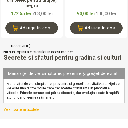
din piele, pentru drujba,
negru
172,55 lei
203,00 lei
90,00 lei
100,00 lei
Adauga in cos
Adauga in cos
Recenzii (0)
Nu sunt opinii ale clientilor in acest moment.
Secrete si sfaturi pentru gradina si culturi
Mana viței de vie: simptome, prevenire și greșeli de evitat
Mana viței de vie: simptome, prevenire și greșeli de evitatMana viței de
vie este una dintre bolile care cer atenție constantă în plantațiile
viticole. Primele semne pot părea discrete, dar evoluția poate fi rapidă
atunci când vremea rămâne...
Vezi toate articolele