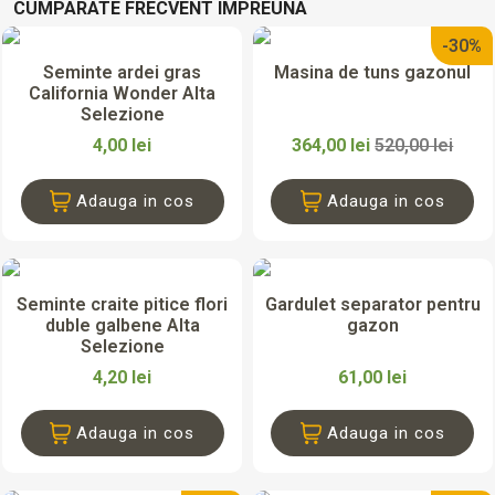
CUMPARATE FRECVENT IMPREUNA
-30%
Seminte ardei gras
Masina de tuns gazonul
California Wonder Alta
Selezione
4,00 lei
364,00 lei
520,00 lei
Adauga in cos
Adauga in cos
Seminte craite pitice flori
Gardulet separator pentru
duble galbene Alta
gazon
Selezione
4,20 lei
61,00 lei
Adauga in cos
Adauga in cos