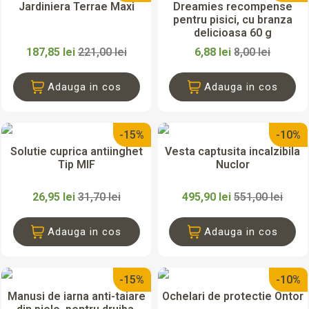
Jardiniera Terrae Maxi
Dreamies recompense
pentru pisici, cu branza
delicioasa 60 g
187,85 lei
221,00 lei
6,88 lei
8,00 lei
Adauga in cos
Adauga in cos
-15%
-10%
Solutie cuprica antiinghet
Vesta captusita incalzibila
Tip MIF
Nuclor
26,95 lei
31,70 lei
495,90 lei
551,00 lei
Adauga in cos
Adauga in cos
-15%
-10%
Manusi de iarna anti-taiare
Ochelari de protectie Ontor