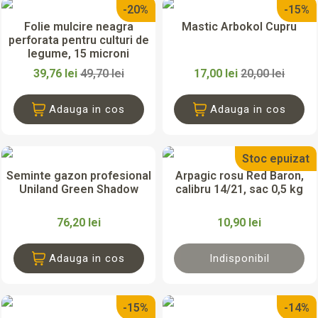
-20%
-15%
Folie mulcire neagra
Mastic Arbokol Cupru
perforata pentru culturi de
legume, 15 microni
39,76 lei
49,70 lei
17,00 lei
20,00 lei
Adauga in cos
Adauga in cos
Stoc epuizat
Seminte gazon profesional
Arpagic rosu Red Baron,
Uniland Green Shadow
calibru 14/21, sac 0,5 kg
76,20 lei
10,90 lei
Adauga in cos
Indisponibil
-15%
-14%