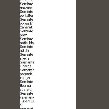
leustean
Seminte
mazare
Seminte
portaltoi
Seminte
porumb
zaharat
Seminte
praz
Seminte
radicchio
Seminte
ridichi
Seminte
sfecla
Samanta
lucerna
Samanta
porumb
furajer
Seminte
floarea
soarelui
Seminte
valeriana
Tuberculi
si