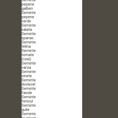
Seminte
pepene
galben
Seminte
pepene
verde
Seminte
salata
Seminte
spanac
Seminte
telina
Seminte
tomate
(rosii)
Seminte
varza
Seminte
vinete
Seminte
dovlecel
Seminte
fasole
Seminte
fenicul
Seminte
gulie
Seminte