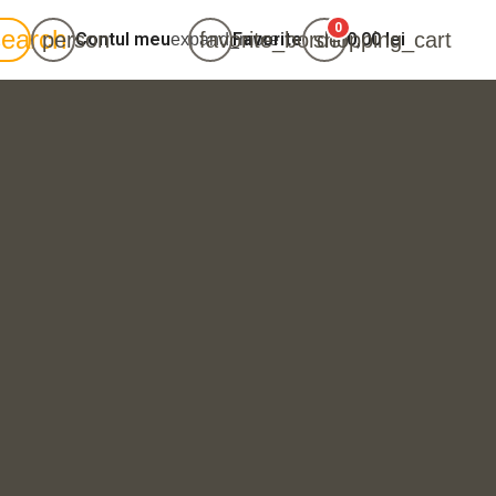
0
search
person
favorite_border
shopping_cart
Contul meu
Favorite
0,00 lei
expand_more
că-te
ează-te
0,00 lei
Total