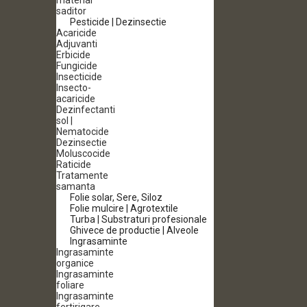
material
saditor
Pesticide | Dezinsectie
Acaricide
Adjuvanti
Erbicide
Fungicide
Insecticide
Insecto-
acaricide
Dezinfectanti
sol |
Nematocide
Dezinsectie
Moluscocide
Raticide
Tratamente
samanta
Folie solar, Sere, Siloz
Folie mulcire | Agrotextile
Turba | Substraturi profesionale
Ghivece de productie | Alveole
Ingrasaminte
Ingrasaminte
organice
Ingrasaminte
foliare
Ingrasaminte