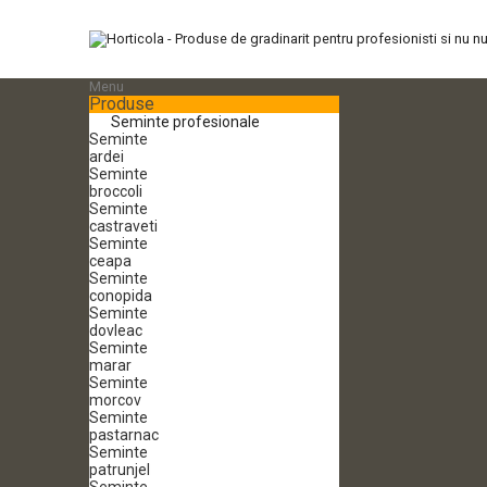
Menu
Produse
Seminte profesionale
Seminte
ardei
Seminte
broccoli
Seminte
castraveti
Seminte
ceapa
Seminte
conopida
Seminte
dovleac
Seminte
marar
Seminte
morcov
Seminte
pastarnac
Seminte
patrunjel