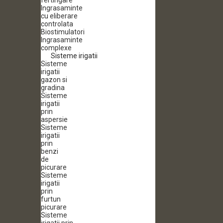
fertirigare
Ingrasaminte
cu eliberare
controlata
Biostimulatori
Ingrasaminte
complexe
Sisteme irigatii
Sisteme
irigatii
gazon si
gradina
Sisteme
irigatii
prin
aspersie
Sisteme
irigatii
prin
benzi
de
picurare
Sisteme
irigatii
prin
furtun
picurare
Sisteme