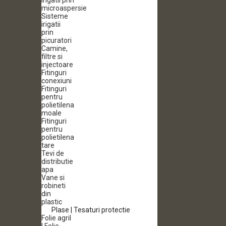
irigatii prin
microaspersie
Sisteme
irigatii
prin
picuratori
Camine,
filtre si
injectoare
Fitinguri
conexiuni
Fitinguri
pentru
polietilena
moale
Fitinguri
pentru
polietilena
tare
Tevi de
distributie
apa
Vane si
robineti
din
plastic
Plase | Tesaturi protectie
Folie agril