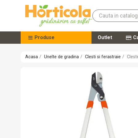
Produse
Outlet
Ca
Acasa
Unelte de gradina
Clesti si ferastraie
Clest