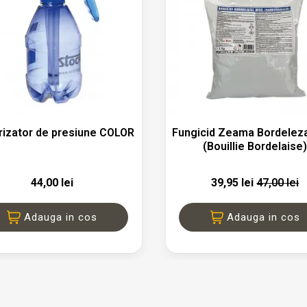


Vizualizare rapida
Vizualizare rapid
rizator de presiune COLOR
Fungicid Zeama Bordele
(Bouillie Bordelaise
44,00 lei
39,95 lei
47,00 lei
Adauga in cos
Adauga in cos