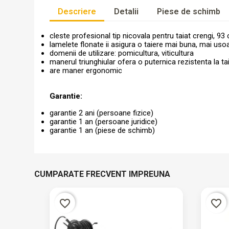
Descriere
Detalii
Piese de schimb
cleste profesional tip nicovala pentru taiat crengi, 9
lamelete flonate ii asigura o taiere mai buna, mai uso
domenii de utilizare: pomicultura, viticultura
manerul triunghiular ofera o puternica rezistenta la ta
are maner ergonomic
Garantie:
garantie 2 ani (persoane fizice)
garantie 1 an (persoane juridice)
garantie 1 an (piese de schimb)
CUMPARATE FRECVENT IMPREUNA
favorite_border
favorite_border