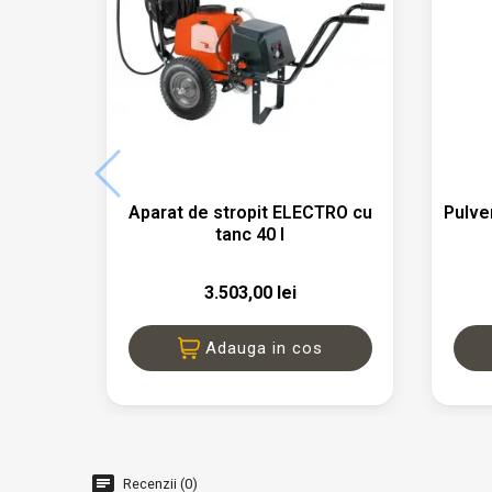

Vizualizare rapida
Aparat de stropit ELECTRO cu
Pulve
tanc 40 l
3.503,00 lei
Adauga in cos
Recenzii (0)