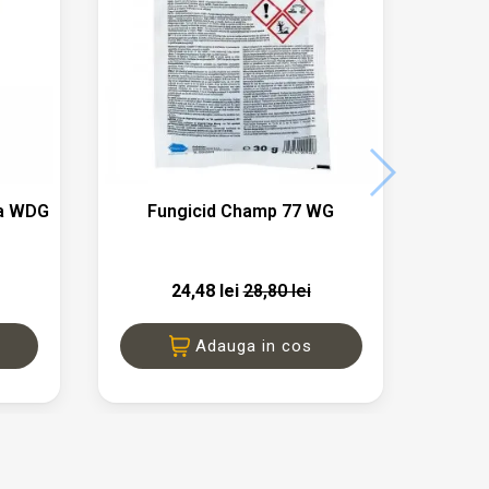

a
Vizualizare rapida
za WDG
Fungicid Champ 77 WG
)
24,48 lei
28,80 lei
Adauga in cos