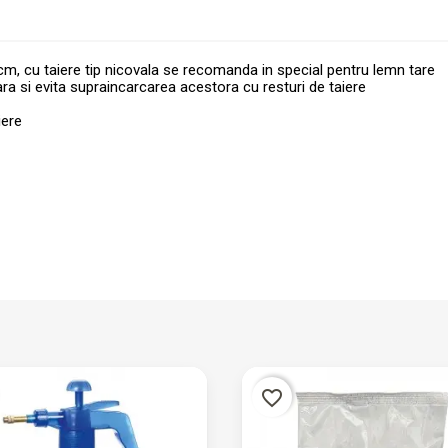
3 cm, cu taiere tip nicovala se recomanda in special pentru lemn tare
ara si evita supraincarcarea acestora cu resturi de taiere
iere
favorite_border