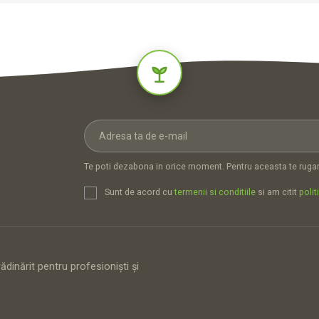
Te poti dezabona in orice moment. Pentru aceasta te rugam
Sunt de acord cu
termenii si conditiile
si am citit
polit
dinărit pentru profesioniști și