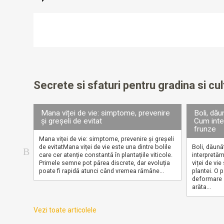
Secrete si sfaturi pentru gradina si cul
Mana viței de vie: simptome, prevenire
Boli, dău
și greșeli de evitat
Cum inte
frunze
Mana viței de vie: simptome, prevenire și greșeli
de evitatMana viței de vie este una dintre bolile
Boli, dăună
care cer atenție constantă în plantațiile viticole.
interpretă
Primele semne pot părea discrete, dar evoluția
viței de vie
poate fi rapidă atunci când vremea rămâne...
plantei. O 
deformare s
arăta...
Vezi toate articolele