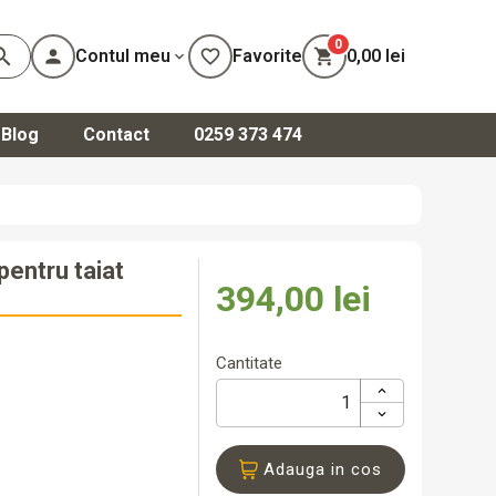
0
arch
person
Contul meu
favorite_border
Favorite
shopping_cart
0,00 lei
expand_more
Blog
Contact
0259 373 474
că-te
ează-te
0,00 lei
Total
pentru taiat
394,00 lei
Cantitate
Adauga in cos