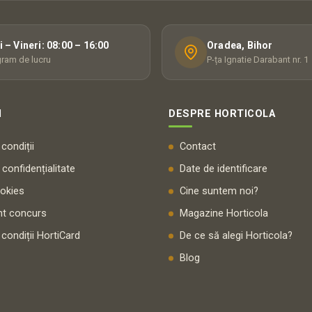
i – Vineri: 08:00 – 16:00
Oradea, Bihor
ram de lucru
P-ța Ignatie Darabant nr. 1
I
DESPRE HORTICOLA
condiții
Contact
 confidențialitate
Date de identificare
ookies
Cine suntem noi?
t concurs
Magazine Horticola
 condiții HortiCard
De ce să alegi Horticola?
Blog