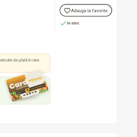
favorite_border
Adauga la favorite

In stoc
etodei de plată în rate