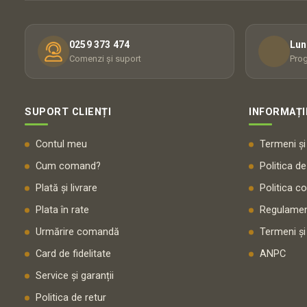
0259 373 474
Lun
Comenzi și suport
Prog
SUPORT CLIENȚI
INFORMAȚI
Contul meu
Termeni și 
Cum comand?
Politica de
Plată și livrare
Politica c
Plata în rate
Regulamen
Urmărire comandă
Termeni și
Card de fidelitate
ANPC
Service și garanții
Politica de retur