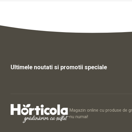
Ultimele noutati si promotii speciale
Magazin online cu produse de gră
nu numai!