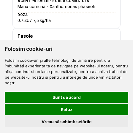
AGENT PATOGEN / BOALA COMBĂTUTĂ
Mana comună - Xanthomonas phaseoli
DOZĂ
0,75% / 7,5 kg/ha
Fasole
AGENT PATOGEN / BOALA COMBĂTUTĂ
Folosim cookie-uri
Arsura aureolată - Pseudomonas phaseolicola
DOZĂ
Folosim cookie-uri și alte tehnologii de urmărire pentru a
0,75% / 7,5 kg/ha
îmbunătăți experiența ta de navigare pe website-ul nostru, pentru
afișa conținut și reclame personalizate, pentru a analiza traficul de
pe website-ul nostru și pentru a înțelege de unde vin vizitatorii
Ceapă
noștri.
AGENT PATOGEN / BOALA COMBĂTUTĂ
Mana cepei - Peronospora destructor
Sunt de acord
DOZĂ
Refuz
0,75% / 7,5 kg/ha
Vreau să schimb setările
Plantații de gutui