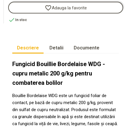
favorite_border
Adauga la favorite

In stoc
Descriere
Detalii
Documente
Fungicid Bouillie Bordelaise WDG -
cupru metalic 200 g/kg pentru
combaterea bolilor
Bouillie Bordelaise WDG este un fungicid foliar de
contact, pe bază de cupru metalic 200 g/kg, provenit
din sulfat de cupru neutralizat. Produsul este formulat
ca granule dispersabile în apă și este destinat utilizării
ca fungicid la viță de vie, livezi, legume, fasole și ceapă.