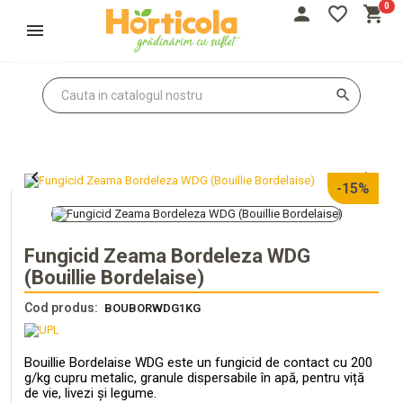
0
person
favorite_border
shopping_cart
Autentifică-te
Înregistrează-te
search


-15%
Fungicid Zeama Bordeleza WDG
(Bouillie Bordelaise)
Cod produs:
BOUBORWDG1KG
Bouillie Bordelaise WDG este un fungicid de contact cu 200
g/kg cupru metalic, granule dispersabile în apă, pentru viță
de vie, livezi și legume.