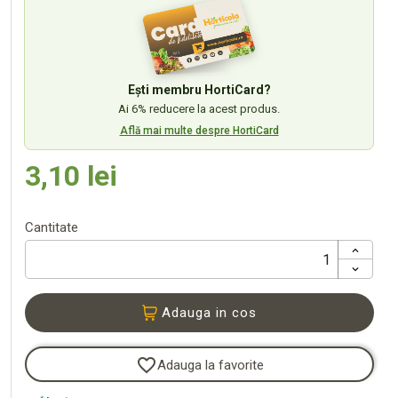
Ești membru HortiCard?
Ai 6% reducere la acest produs.
Află mai multe despre HortiCard
3,10 lei
Cantitate
Adauga in cos
favorite_border
Adauga la favorite