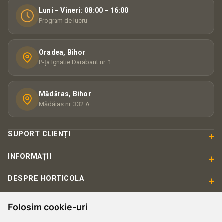
Luni – Vineri: 08:00 – 16:00
Program de lucru
Oradea, Bihor
P-ța Ignatie Darabant nr. 1
Mădăras, Bihor
Mădăras nr. 332 A
SUPORT CLIENȚI
+
INFORMAȚII
+
DESPRE HORTICOLA
+
Folosim cookie-uri
PLATĂ & SIGURANȚĂ