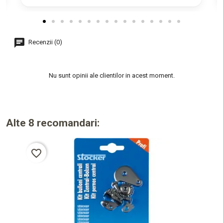
Recenzii (0)
Nu sunt opinii ale clientilor in acest moment.
Alte 8 recomandari:
favorite_border