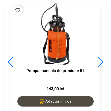
favorite_border
Pompa manuala de presiune 5 l
143,00 lei
Adauga in cos