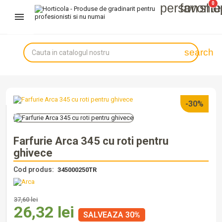
0
person
favorit
sho
Autentifică-te
Înregistrează-te
search
-30%
Farfurie Arca 345 cu roti pentru
ghivece
Cod produs:
345000250TR
37,60 lei
26,32 lei
SALVEAZA 30%