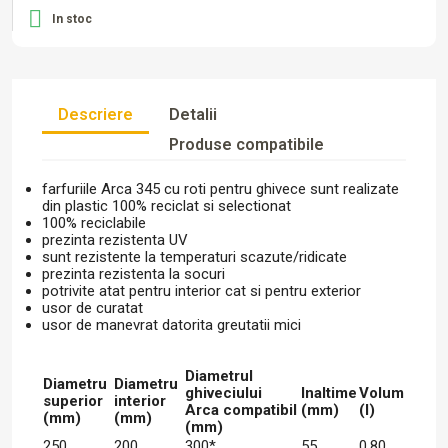

In stoc
Descriere
Detalii
Produse compatibile
farfuriile Arca 345 cu roti pentru ghivece sunt realizate
din plastic 100% reciclat si selectionat
100% reciclabile
prezinta rezistenta UV
sunt rezistente la temperaturi scazute/ridicate
prezinta rezistenta la socuri
potrivite atat pentru interior cat si pentru exterior
usor de curatat
usor de manevrat datorita greutatii mici
Diametrul
Diametru
Diametru
ghiveciului
Inaltime
Volum
superior
interior
Arca compatibil
(mm)
(l)
(mm)
(mm)
(mm)
250
200
300*
55
0,80