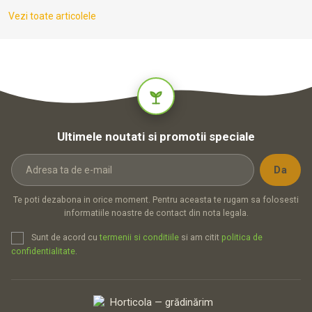
Mana viței de vie: simptome, prevenire și greșeli de evitat
Vezi toate articolele
Mana viței de vie: simptome, prevenire și greșeli de evitatMana viței de
vie este una dintre bolile care cer atenție constantă în plantațiile
viticole. Primele semne pot părea discrete, dar evoluția poate fi rapidă
atunci când vremea rămâne...
Ultimele noutati si promotii speciale
Te poti dezabona in orice moment. Pentru aceasta te rugam sa folosesti
informatiile noastre de contact din nota legala.
Sunt de acord cu
termenii si conditiile
si am citit
politica de
confidentialitate
.