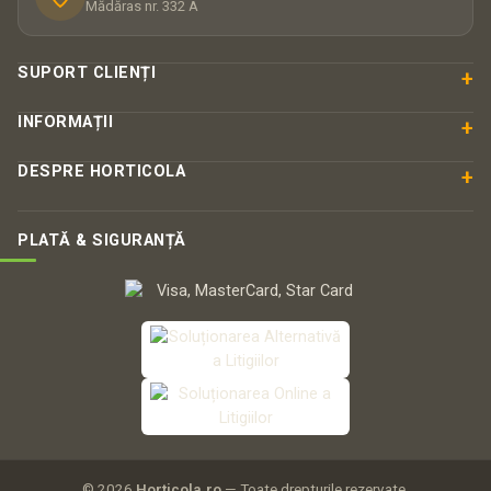
Mădăras nr. 332 A
SUPORT CLIENȚI
+
INFORMAȚII
+
DESPRE HORTICOLA
+
PLATĂ & SIGURANȚĂ
© 2026
Horticola.ro
— Toate drepturile rezervate.