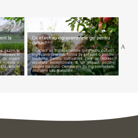
Siste
ent la
Ce efect au ingrasamintele gel pentru
compl
culturi?
podgo
 la gazon si
Ce efect au ingrasamintele gel pentru culturi?
Sistem
secetoase si
Ingrasamintele sub forma de gel sunt o solutie
pentr
 de irigare
moderna pentru cultivatorii care isi doresc
obtine
t – este o
rezultate exceptionale si un impact pozitiv
de apa
cest articol
asupra mediului. Comparativ cu ingrasamintele
mari 
cristaline sau granulate,...
solutie