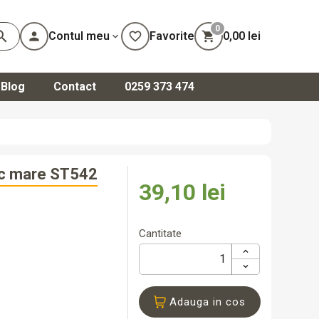
0
arch
person
Contul meu
favorite_border
Favorite
shopping_cart
0,00 lei
expand_more
Blog
Contact
0259 373 474
că-te
ează-te
0,00 lei
Total
ic mare ST542
39,10 lei
Cantitate
Adauga in cos