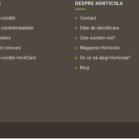
I
DESPRE HORTICOLA
condiții
Contact
 confidențialitate
Date de identificare
ookies
Cine suntem noi?
t concurs
Magazine Horticola
 condiții HortiCard
De ce să alegi Horticola?
Blog