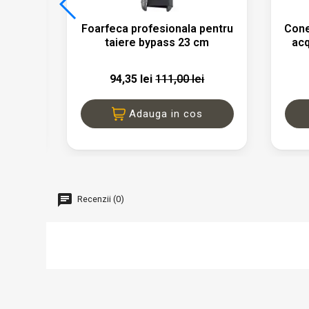

da
Vizualizare rapida
rfurie
Foarfeca profesionala pentru
Cone
taiere bypass 23 cm
acq
+2
94,35 lei
111,00 lei
Adauga in cos
Recenzii (0)