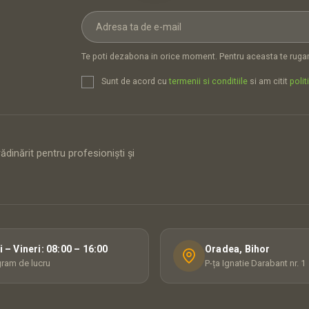
Te poti dezabona in orice moment. Pentru aceasta te rugam
Sunt de acord cu
termenii si conditiile
si am citit
polit
dinărit pentru profesioniști și
i – Vineri: 08:00 – 16:00
Oradea, Bihor
ram de lucru
P-ța Ignatie Darabant nr. 1