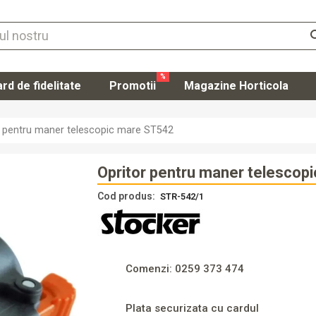
se
%
rd de fidelitate
Promotii
Magazine Horticola
Autentifi
r pentru maner telescopic mare ST542
Înregistr
Opritor pentru maner telescop
Cod produs:
STR-542/1
Comenzi: 0259 373 474
Plata securizata cu cardul