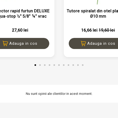


Vizualizare rapida
Vizualizare rapid
ctor rapid furtun DELUXE
Tutore spiralat din otel pl
ua-stop ½" 5/8" ¾" vrac
Ø10 mm
27,60 lei
16,66 lei
19,60 lei
Adauga in cos
Adauga in cos
Nu sunt opinii ale clientilor in acest moment.