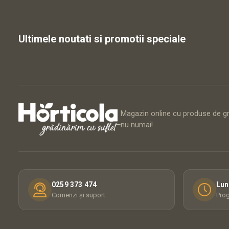
Ultimele noutati si promotii speciale
Magazin online cu produse de gră
nu numai!
0259 373 474
Lun
Comenzi și suport
Prog