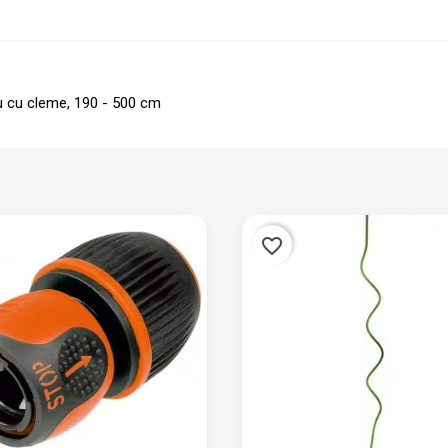
iu cu cleme, 190 - 500 cm
favorite_border