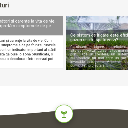
turi
nători și carențe la vița de vie.
rpretăm simptomele de pe
Ce sistem de irigare este efici
gazon si alte spatii verzi?
tori și carențe la vița de vie. Cum
m simptomele de pe frunzeFrunzele
Ce sistem de irigare este eficient
 sunt un indicator important al stării
alte spatii verzi? Cu verile tot mai 
pată gălbuie, o zonă brunificată, o
pretul apei in crestere, un sistem
automatizat nu mai este un mof
au o decolorare între nervuri pot
investitie inteligenta. Aflati din a
cum puteti proiecta si...