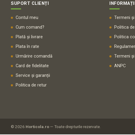
SUPORT CLIENȚI
INFORMAȚI
Contul meu
Termeni și 
Cum comand?
Politica de
Plată și livrare
Politica c
Plata în rate
Regulamen
Urmărire comandă
Termeni și
Card de fidelitate
ANPC
Service și garanții
Politica de retur
© 2026
Horticola.ro
— Toate drepturile rezervate.