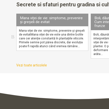
Secrete si sfaturi pentru gradina si cul
Mana viței de vie: simptome, prevenire
Boli, dău
și greșeli de evitat
Cum inte
frunze
Mana viței de vie: simptome, prevenire și greșeli
de evitatMana viței de vie este una dintre bolile
Boli, dăună
care cer atenție constantă în plantațiile viticole.
interpretă
Primele semne pot părea discrete, dar evoluția
viței de vie
poate fi rapidă atunci când vremea rămâne...
plantei. O 
deformare s
arăta...
Vezi toate articolele