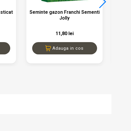

a
Vizualizare rapida
asticat
Seminte gazon Franchi Sementi
Sapa 60
Jolly
colt
11,80 lei
Adauga in cos