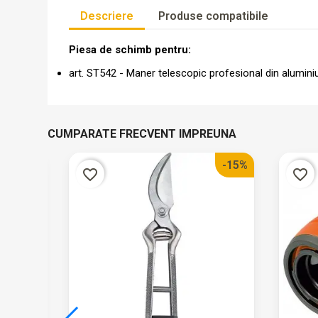
Descriere
Produse compatibile
Piesa de schimb pentru:
art. ST542 - Maner telescopic profesional din alumin
CUMPARATE FRECVENT IMPREUNA
-15%
-15%
favorite_border
favorite_border