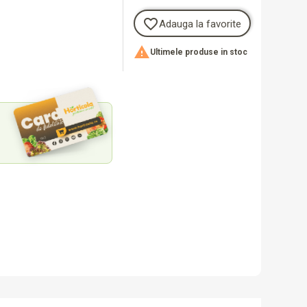
favorite_border
Adauga la favorite

Ultimele produse in stoc