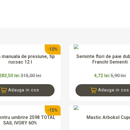
-10%


Vizualizare rapida
Vizualizare rapi
manuala de presiune, tip
Seminte flori de paie du
rucsac 12 l
Franchi Sementi
283,50 lei
315,00 lei
4,72 lei
5,90 lei
Adauga in cos
Adauga in cos
-15%


Vizualizare rapida
Vizualizare rapi
entru umbrire 2598 TOTAL
Mastic Arbokol Cup
SAIL IVORY 60%