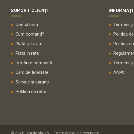
SUPORT CLIENȚI
INFORMAȚI
Contul meu
Termeni și 
Cum comand?
Politica de
Plată și livrare
Politica c
Plata în rate
Regulamen
Urmărire comandă
Termeni și
Card de fidelitate
ANPC
Service și garanții
Politica de retur
© 2026
Horticola.ro
— Toate drepturile rezervate.