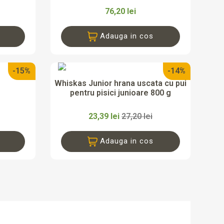
76,20 lei
Adauga in cos
-15%
-14%

da
Vizualizare rapida
Whiskas Junior hrana uscata cu pui
pentru pisici junioare 800 g
23,39 lei
27,20 lei
Adauga in cos