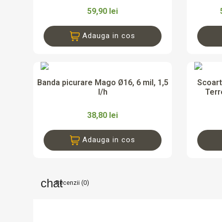
59,90 lei
Adauga in cos

Vizualizare rapida
Banda picurare Mago Ø16, 6 mil, 1,5
Scoart
l/h
Terr
38,80 lei
Adauga in cos
Recenzii (0)