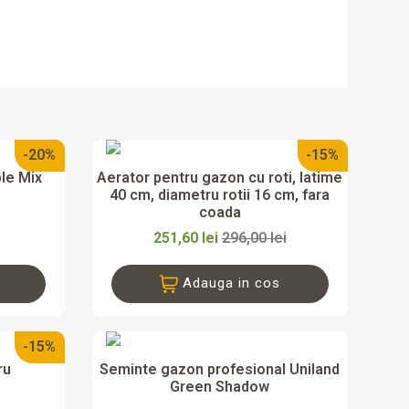
-20%
-15%

da
Vizualizare rapida
ble Mix
Aerator pentru gazon cu roti, latime
40 cm, diametru rotii 16 cm, fara
coada
251,60 lei
296,00 lei
Adauga in cos
-15%

da
Vizualizare rapida
ru
Seminte gazon profesional Uniland
Green Shadow