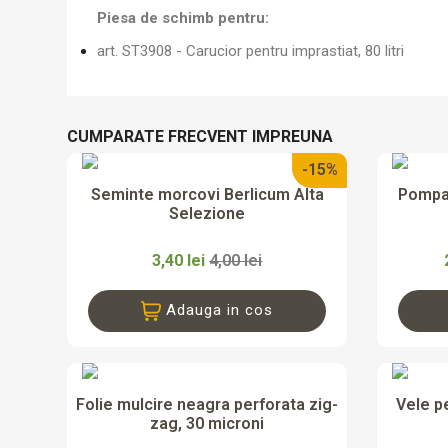
Piesa de schimb pentru:
art. ST3908 - Carucior pentru imprastiat, 80 litri
CUMPARATE FRECVENT IMPREUNA
-15%

Vizualizare rapida
Seminte morcovi Berlicum Alta
Pompa 
Selezione
3,40 lei
4,00 lei
Adauga in cos

Vizualizare rapida
Folie mulcire neagra perforata zig-
Vele p
zag, 30 microni