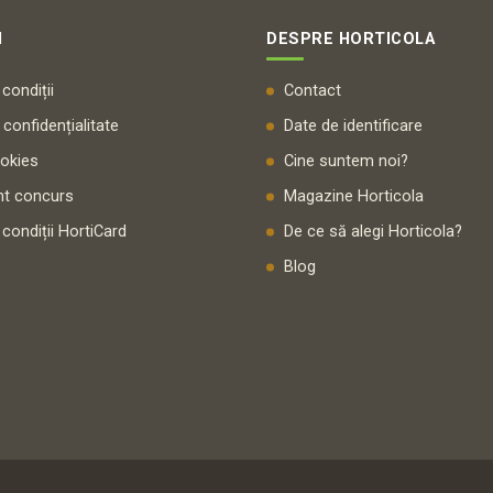
I
DESPRE HORTICOLA
condiții
Contact
 confidențialitate
Date de identificare
ookies
Cine suntem noi?
t concurs
Magazine Horticola
 condiții HortiCard
De ce să alegi Horticola?
Blog