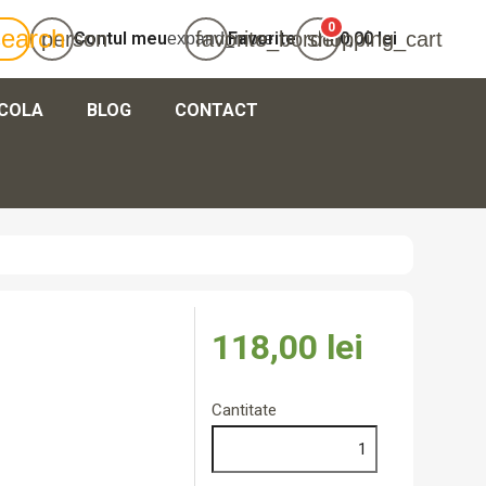
0
search
person
favorite_border
shopping_cart
Contul meu
Favorite
0,00 lei
expand_more
ICOLA
BLOG
CONTACT
că-te
ează-te
0,00 lei
Total
118,00 lei
Cantitate