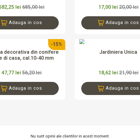
582,25 lei
685,00 lei
17,00 lei
20,00 lei
Adauga in cos
Adauga in cos
-15%


Vizualizare rapida
Vizualizare rapi
a decorativa din conifere
Jardiniera Unica
e di casa, cal.10-40 mm
47,77 lei
56,20 lei
18,62 lei
21,90 lei
Adauga in cos
Adauga in cos
Nu sunt opinii ale clientilor in acest moment.