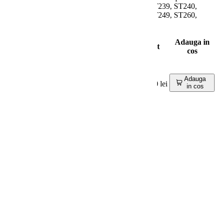
ST230, ST235, ST236, ST237, ST238, ST239, ST240,
ST241, ST242, ST243, ST247, ST248, ST249, ST260,
ST1247
Cod
Adauga in
Produs
Nume
Pret
produs
cos
Lance din alama 60 cm
ST230, ST235, ST236,
STG-
ST237, ST238, ST239,
Adauga
115,00 lei
in cos
260
ST240, ST241, ST242,
ST243, ST247, ST249,
ST260, ST1247
Cumparate frecvent impreuna