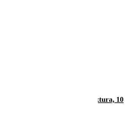

Vizualizare rapida
Bulbi gladiola grandiflora Mixtura, 10
bulbi
14,70 lei
Indisponibil