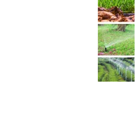
Ce sistem de
irigare este
eficient la gazon
si alte spatii
verzi?
Ce sistem
de irigare este
eficient la gazon
si alte spatii
verzi? Cu verile
tot mai secetoase