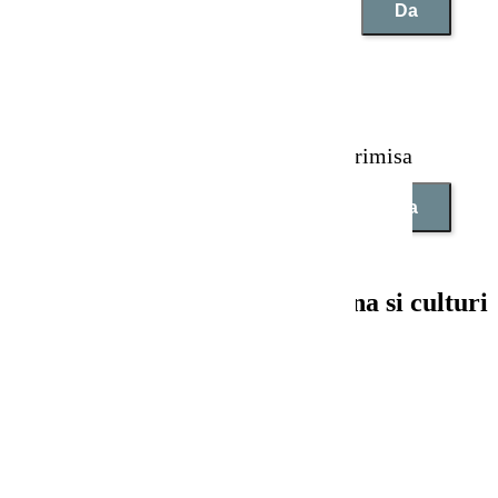
Da
Recenzia ta nu a putut fi trimisa
Da
Secrete si sfaturi pentru gradina si culturi
Mana viței de
vie: simptome,
prevenire și
greșeli de evitat
Mana viței de
vie: simptome,
prevenire și
greșeli de