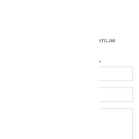
Tija lance bronz STG-260
Calitate:
*
Titlul recenziei
*
Numele tau
*
Recenzie