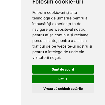
Folosim cookie-uri
spatiu tau verde?
Ghid pentru
alegerea
Folosim cookie-uri și alte
semintelor de
tehnologii de urmărire pentru a
gazon
Ce gazon
îmbunătăți experiența ta de
este potrivit
pentru spatiu tau
navigare pe website-ul nostru,
verde? Ghid
pentru afișa conținut și reclame
pentru alegerea
personalizate, pentru a analiza
semintelor de
gazon1. Specii
traficul de pe website-ul nostru și
de gazon – un
pentru a înțelege de unde vin
scurt ghid
vizitatorii noștri.
explicativ Daca
iti doresti un
gazon ca-n
Sunt de acord
reviste, secretul
nu sta doar in
Refuz
irigare sau
tundere
frecventa. Totul
Vreau să schimb setările
porneste de la...