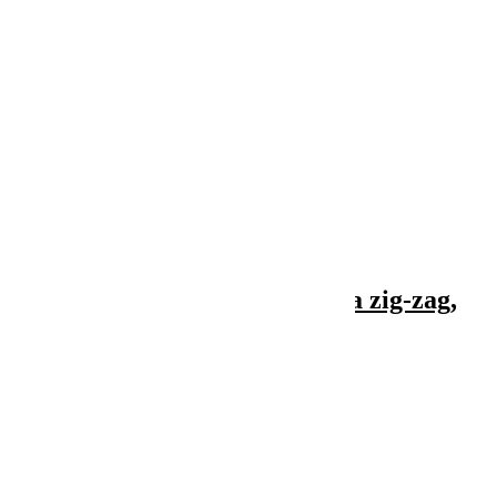

Vizualizare rapida
Folie mulcire neagra perforata zig-zag,
30 microni
59,90 lei
Adauga in cos