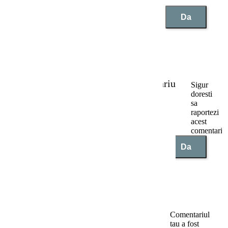
Da
Reclama un comentariu
Sigur
doresti
sa
raportezi
acest
comentariu
Nu
Da
Raport trimis
Comentariul
tau a fost