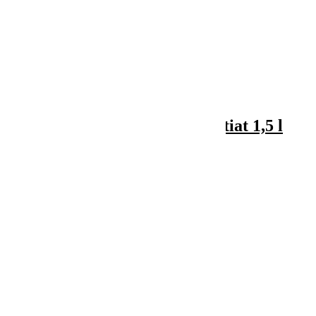

Vizualizare rapida
Aparat manual pentru imprastiat 1,5 l
120,00 lei
Adauga in cos