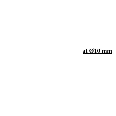

Vizualizare rapida
Tutore spiralat din otel plasticat Ø10 mm
16,66 lei
19,60 lei
-15%
Adauga in cos