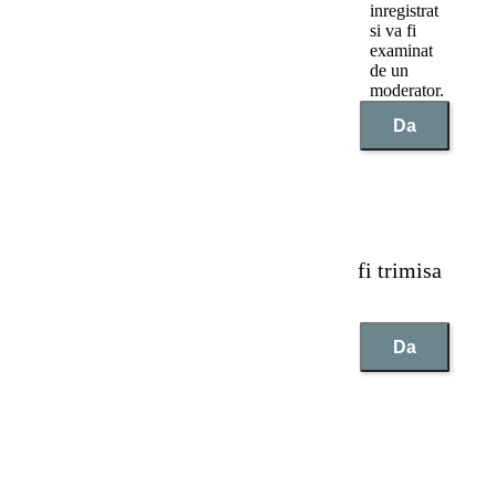
inregistrat
si va fi
examinat
de un
moderator.
Da
Reclamatia tau nu a putut fi trimisa
Da
×
Adauga o recenzie