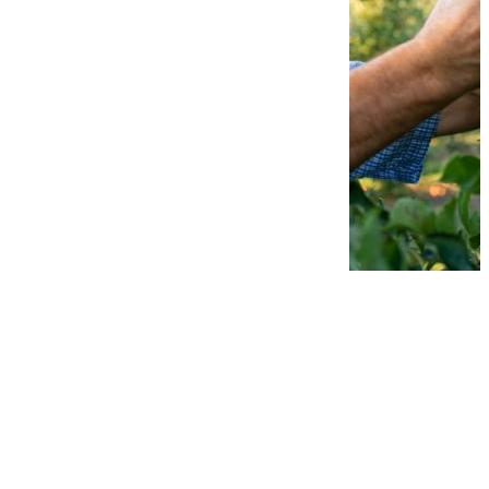
Ce efect au
ingrasamintele
gel pentru
culturi?
Ce efect
au
ingrasamintele
gel pentru
culturi?
Ingrasamintele
sub forma de gel
sunt o solutie