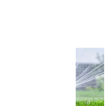
frunzeFrunzele
viței de vie sunt
un indicator
important al
stării plantei. O
pată gălbuie, o
zonă brunificată,
o deformare sau
o decolorare
între nervuri pot
arăta...