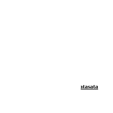

Vizualizare rapida
Jardiniera Terrae cu farfurie atasata
26,44 lei
31,10 lei
-15%