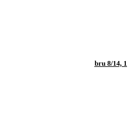

Vizualizare rapida
Arpagic auriu Stuttgarter, calibru 8/14, 1
kg
14,40 lei
Indisponibil