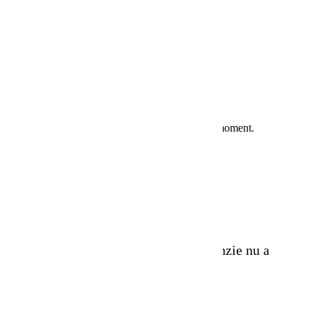
167,40 lei
186,00 lei
-10%
Adauga in cos
Recenzii (0)
Nu sunt opinii ale clientilor in acest moment.
Aprecierea ta pentru recenzie nu a
putut fi trimisa