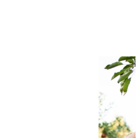
si pretul apei in
crestere, un
sistem de irigare
automatizat nu
mai este un moft
– este o investitie
inteligenta. Aflati
din acest articol
cum puteti
proiecta si...