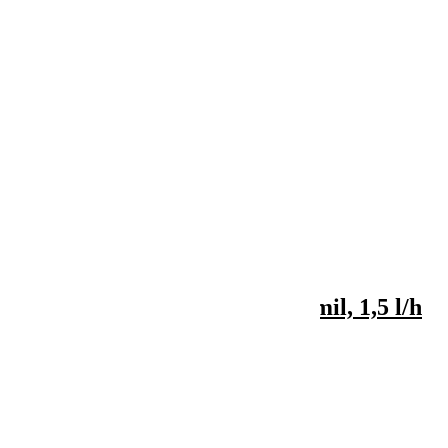

Vizualizare rapida
Banda picurare Mago Ø16, 8 mil, 1,5 l/h
275,00 lei
Adauga in cos