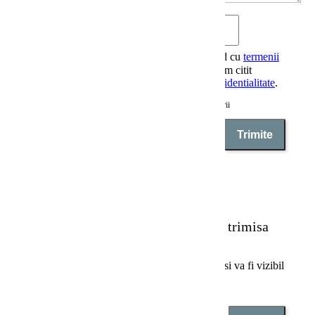

Sunt de acord cu
termenii
si conditiile
si am citit
politica de confidentialitate
.
*
Campuri obligatorii
Anuleaza
Trimite
Recenzia a fost trimisa
Comentariul dumeavoastra a fost inregistrat si va fi vizibil
de indata ce va fi aprobat de un moderator.