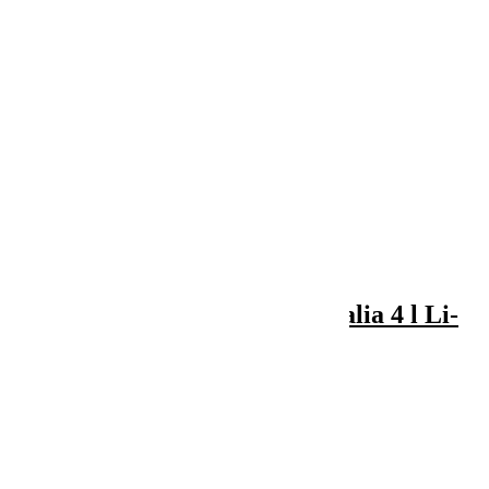

Vizualizare rapida
Pompa de stropit electrica Thalia 4 l Li-
Ion
339,00 lei
Adauga in cos