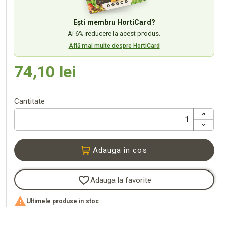
Ești membru HortiCard?
Ai 6% reducere la acest produs.
Află mai multe despre HortiCard
74,10 lei
Cantitate
Adauga in cos
favorite_border
Adauga la favorite

Ultimele produse in stoc