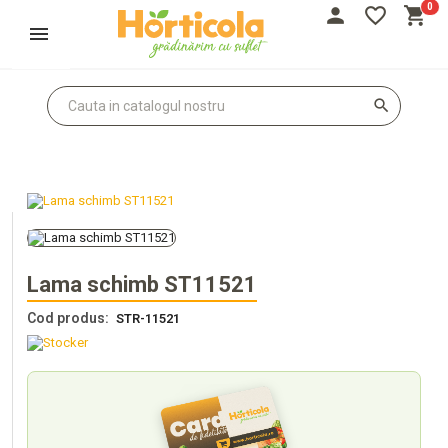
0
person
favorite_border
shopping_cart
Autentifică-te
Înregistrează-te
search
Lama schimb ST11521
Cod produs:
STR-11521