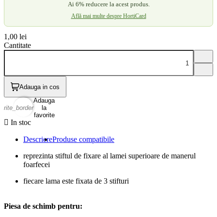
Ai 6% reducere la acest produs.
Află mai multe despre HortiCard
1,00 lei
Cantitate
Adauga in cos
Adauga
vorite_border
la
favorite

In stoc
Descriere
Produse compatibile
reprezinta stiftul de fixare al lamei superioare de manerul
foarfecei
fiecare lama este fixata de 3 stifturi
Piesa de schimb pentru: