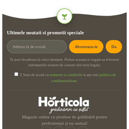
Ultimele noutati si promotii speciale
Te poti dezabona in orice moment. Pentru aceasta te rugam sa folosesti
informatiile noastre de contact din nota legala.

Sunt de acord cu
termenii si conditiile
si am citit
politica de
confidentialitate
.
Magazin online cu produse de grădinărit pentru
profesioniști și nu numai!