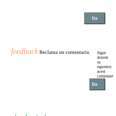
Da
Reclama un comentariu
Sigur
doresti
sa
raportezi
acest
comentariu
Nu
Da