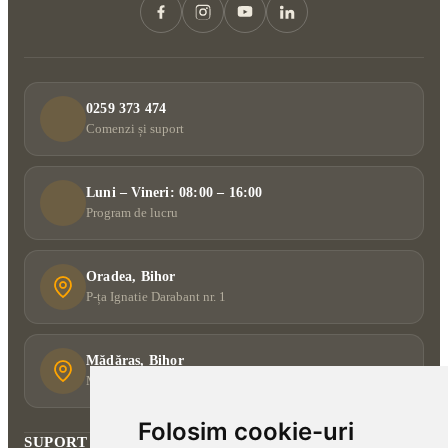
0259 373 474
Comenzi și suport
Luni – Vineri: 08:00 – 16:00
Program de lucru
Oradea, Bihor
P-ța Ignatie Darabant nr. 1
Mădăras, Bihor
Mădăras nr. 332 A
Folosim cookie-uri
SUPORT CLIENȚI
+