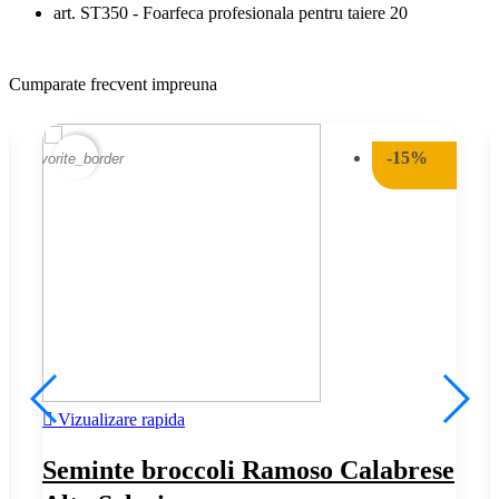
art. ST350 - Foarfeca profesionala pentru taiere 20
Cumparate frecvent impreuna
-15%
favorite_border
fav

Vizualizare rapida
Seminte broccoli Ramoso Calabrese