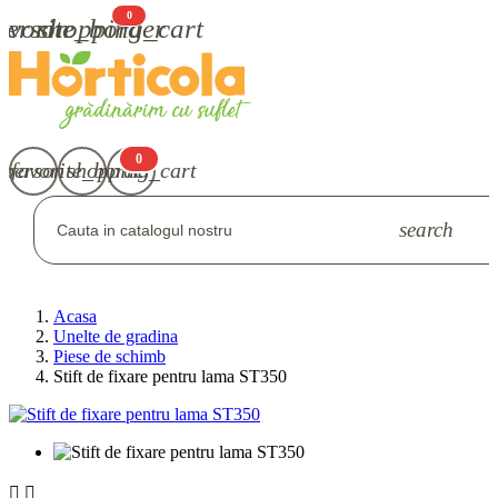
0
avorite_border
person
shopping_cart
Autentifică-te
Înregistrează-te
0
person
favorite_border
shopping_cart
search
Autentifică-te
Înregistrează-te
Acasa
Unelte de gradina
Piese de schimb
Stift de fixare pentru lama ST350

