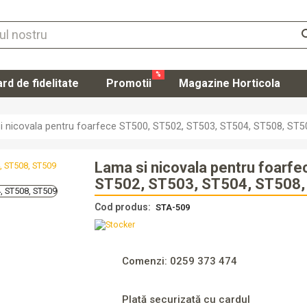
se
%
rd de fidelitate
Promotii
Magazine Horticola
Autentifi
i nicovala pentru foarfece ST500, ST502, ST503, ST504, ST508, ST5
Înregistr
Lama si nicovala pentru foarf
ST502, ST503, ST504, ST508
Cod produs:
STA-509
Comenzi: 0259 373 474
Plată securizată cu cardul