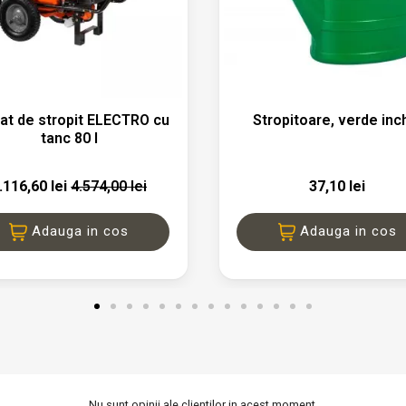


Vizualizare rapida
Vizualizare rapid
at de stropit ELECTRO cu
Stropitoare, verde inc
tanc 80 l
.116,60 lei
4.574,00 lei
37,10 lei
Adauga in cos
Adauga in cos
Nu sunt opinii ale clientilor in acest moment.