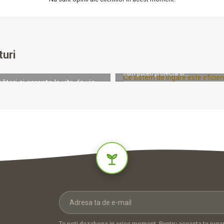
Ce sistem de irigare este efici
gazon si alte spatii verzi?
Ce sistem de irigare este eficient
alte spatii verzi? Cu verile tot mai 
turi
pretul apei in crestere, un sistem
automatizat nu mai este un mof
investitie inteligenta. Aflati din a
cum puteti proiecta si...
nători și carențe la vița de vie.
rpretăm simptomele de pe
tori și carențe la vița de vie. Cum
m simptomele de pe frunzeFrunzele
 sunt un indicator important al stării
pată gălbuie, o zonă brunificată, o
au o decolorare între nervuri pot
Te poti dezabona in orice moment. Pentru aceasta te rugam