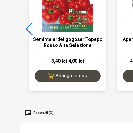

Vizualizare rapida
Seminte ardei gogosar Topepo
Apar
Rosso Alta Selezione
3,40 lei
4,00 lei
4
Adauga in cos
Recenzii (0)