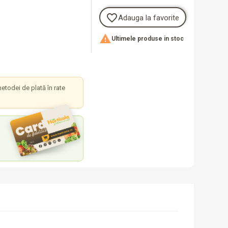
favorite_border
Adauga la favorite

Ultimele produse in stoc
etodei de plată în rate