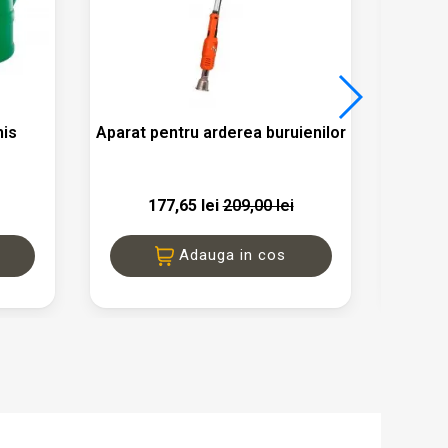

a
Vizualizare rapida
his
Aparat pentru arderea buruienilor
Aspe
177,65 lei
209,00 lei
Adauga in cos