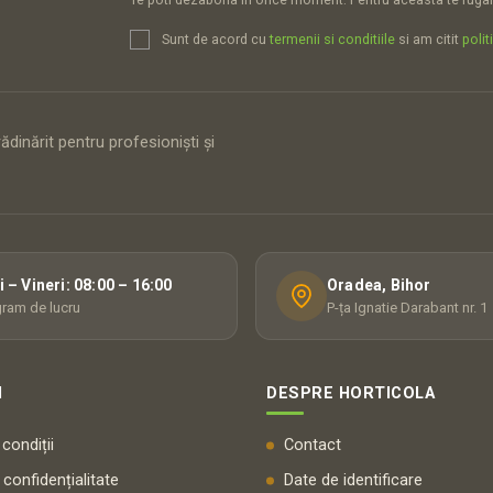
Sunt de acord cu
termenii si conditiile
si am citit
polit
dinărit pentru profesioniști și
i – Vineri: 08:00 – 16:00
Oradea, Bihor
ram de lucru
P-ța Ignatie Darabant nr. 1
I
DESPRE HORTICOLA
condiții
Contact
 confidențialitate
Date de identificare