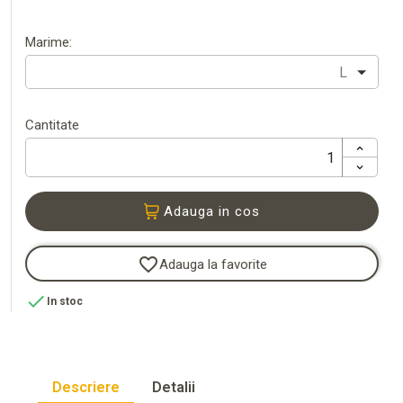
Marime:
L
Cantitate
Adauga in cos
favorite_border
Adauga la favorite

In stoc
Descriere
Detalii