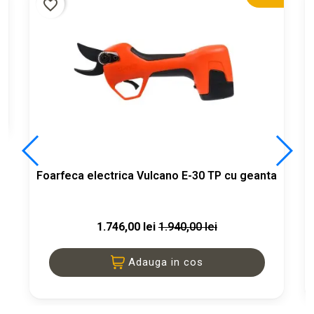
favorite_border
Foarfeca electrica Vulcano E-30 TP cu geanta
1.746,00 lei
1.940,00 lei
Adauga in cos