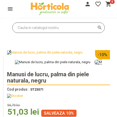
0
person
favorite_border
shopping_cart
Autentifică-te
Înregistrează-te
search


-10%
Manusi de lucru, palma din piele
naturala, negru
Cod produs:
ST23071
56,70 lei
51,03 lei
SALVEAZA 10%